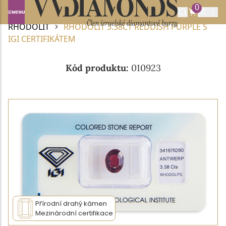
0
Domů
DRAHOKAMY A POLODRAHOKAMY
RHODOLIT
RHODOLIT 3.38CT REDDISH PURPLE S
IGI CERTIFIKÁTEM
Kód produktu:
010923
Přírodní drahý kámen
Mezinárodní certifikace