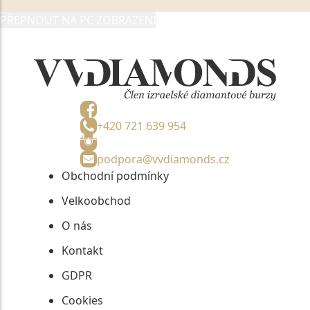
zmocněnému zástupci, výhradně za účelem poskytnutí
PŘEPNOUT NA PC ZOBRAZENÍ
informací, nejdéle na tři roky od jejich zaslání.
+420 721 639 954
podpora@vvdiamonds.cz
Obchodní podmínky
Velkoobchod
O nás
Kontakt
GDPR
Cookies