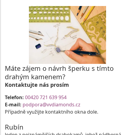
Máte zájem o návrh šperku s tímto
drahým kamenem?
Kontaktujte nás prosím
Telefon:
00420 721 639 954
E-mail:
podpora@vvdiamonds.cz
Případně využijte kontaktního okna dole.
Rubín
Jeden z nejznámějších drahokamů, jehož nádherná