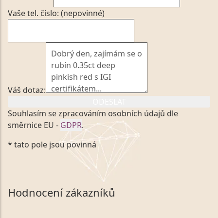
Vaše tel. číslo: (nepovinné)
Váš dotaz:
ODESLAT
Souhlasím se zpracováním osobních údajů dle
směrnice EU -
GDPR
.
Kliknutím na výše uvedený odkaz, v souladu se
* tato pole jsou povinná
zákonem č. 101/2000 Sb. v platném znění výslovně
souhlasím se zpracováním a uchováním veškerých
mých osobních údajů, které poskytuji prostřednictvím
společnosti VVDiamonds s.r.o., IČO: 05892481. Tyto
Hodnocení zákazníků
údaje poskytuji společnosti VVDiamonds s.r.o., IČO:
05892481, jako správci osobních údajů či jako jeho