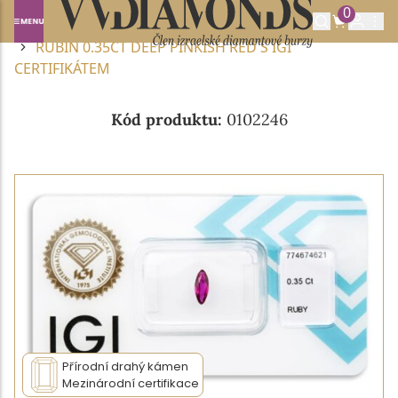
0
Domů
DRAHOKAMY A POLODRAHOKAMY
RUBÍN
RUBÍN 0.35CT DEEP PINKISH RED S IGI
CERTIFIKÁTEM
Kód produktu:
0102246
Přírodní drahý kámen
Mezinárodní certifikace