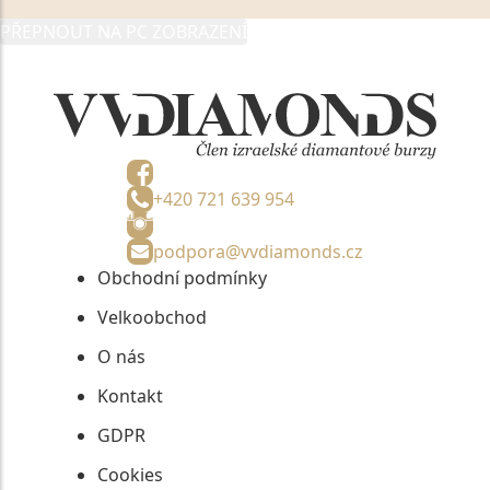
zmocněnému zástupci, výhradně za účelem poskytnutí
PŘEPNOUT NA PC ZOBRAZENÍ
informací, nejdéle na tři roky od jejich zaslání.
+420 721 639 954
podpora@vvdiamonds.cz
Obchodní podmínky
Velkoobchod
O nás
Kontakt
GDPR
Cookies