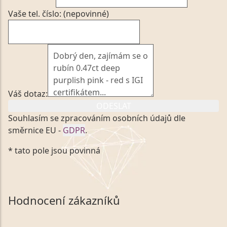
Vaše tel. číslo: (nepovinné)
Váš dotaz:
ODESLAT
Souhlasím se zpracováním osobních údajů dle
směrnice EU -
GDPR
.
Kliknutím na výše uvedený odkaz, v souladu se
* tato pole jsou povinná
zákonem č. 101/2000 Sb. v platném znění výslovně
souhlasím se zpracováním a uchováním veškerých
mých osobních údajů, které poskytuji prostřednictvím
společnosti VVDiamonds s.r.o., IČO: 05892481. Tyto
Hodnocení zákazníků
údaje poskytuji společnosti VVDiamonds s.r.o., IČO:
05892481, jako správci osobních údajů či jako jeho