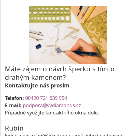
Máte zájem o návrh šperku s tímto
drahým kamenem?
Kontaktujte nás prosím
Telefon:
00420 721 639 954
E-mail:
podpora@vvdiamonds.cz
Případně využijte kontaktního okna dole.
Rubín
Jeden z nejznámějších drahokamů, jehož nádherná