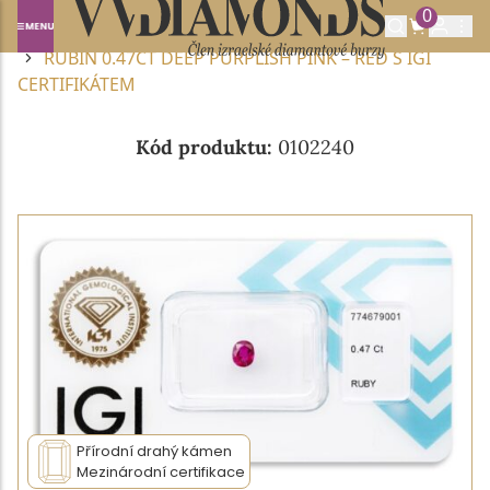
0
Domů
DRAHOKAMY A POLODRAHOKAMY
RUBÍN
RUBÍN 0.47CT DEEP PURPLISH PINK – RED S IGI
CERTIFIKÁTEM
Kód produktu:
0102240
Přírodní drahý kámen
Mezinárodní certifikace