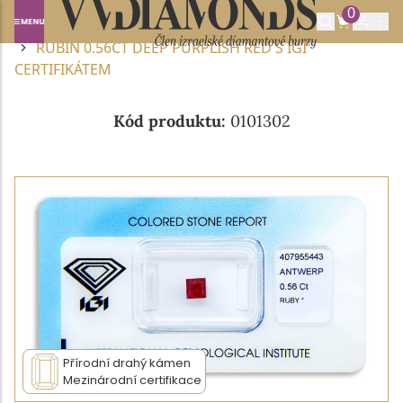
0
Domů
DRAHOKAMY A POLODRAHOKAMY
RUBÍN
RUBÍN 0.56CT DEEP PURPLISH RED S IGI
CERTIFIKÁTEM
Kód produktu:
0101302
Přírodní drahý kámen
Mezinárodní certifikace