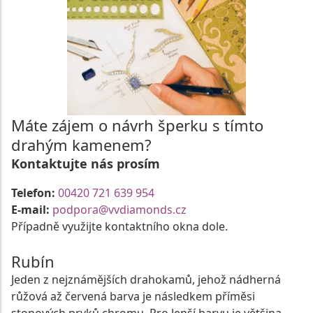
Máte zájem o návrh šperku s tímto
drahým kamenem?
Kontaktujte nás prosím
Telefon:
00420 721 639 954
E-mail:
podpora@vvdiamonds.cz
Případně využijte kontaktního okna dole.
Rubín
Jeden z nejznámějších drahokamů, jehož nádherná
růžová až červená barva je následkem příměsi
stopových prvků chromu. Pro lepší barvu je většina