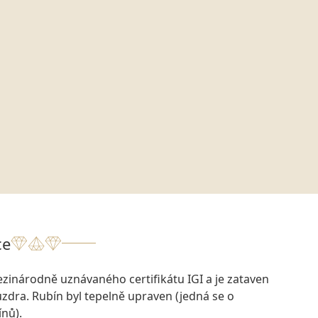
ce
zinárodně uznávaného certifikátu IGI a je zataven
dra. Rubín byl tepelně upraven (jedná se o
nů).