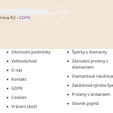
rnice EU -
GDPR
.
onem č. 101/2000 Sb. v
 a uchováním veškerých
vím společnosti
tuji společnosti
ních údajů či jako jeho
Obchodní podmínky
Šperky s diamanty
tí informací, nejdéle
Velkoobchod
Zásnubní prsteny s
diamantem
O nás
Diamantové náušnic
Kontakt
Zakázková výroba šp
GDPR
Prsteny s briliantem
Cookies
Slovník pojmů
Vrácení zboží