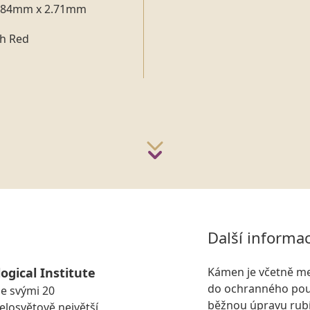
.84mm x 2.71mm
sh Red
Další informa
ogical Institute
Kámen je včetně me
do ochranného pouz
se svými 20
běžnou úpravu rubí
losvětově největší