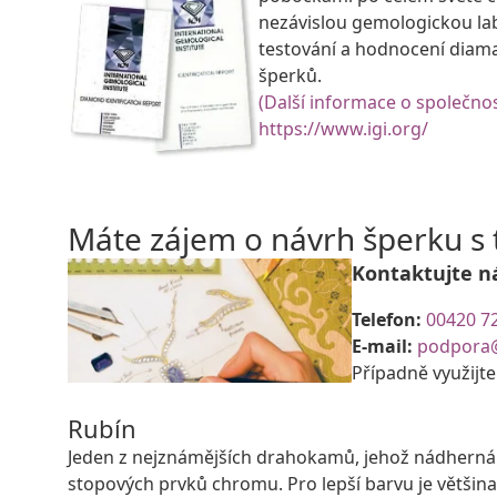
nezávislou gemologickou la
testování a hodnocení diam
šperků.
(Další informace o společnos
https://www.igi.org/
Máte zájem o návrh šperku 
Kontaktujte n
Telefon:
00420 7
E-mail:
podpora
Případně využijt
Rubín
Jeden z nejznámějších drahokamů, jehož nádherná 
stopových prvků chromu. Pro lepší barvu je většina