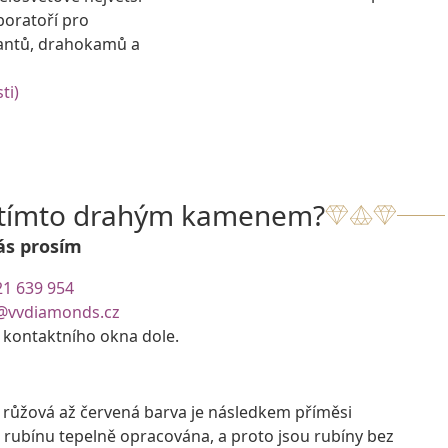
boratoří pro
antů, drahokamů a
ti)
s tímto drahým kamenem?
ás prosím
21 639 954
@vvdiamonds.cz
e kontaktního okna dole.
růžová až červená barva je následkem příměsi
 rubínu tepelně opracována, a proto jsou rubíny bez