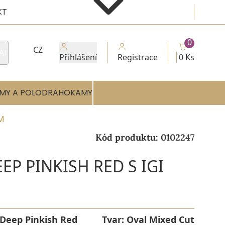
KT
0
CZ
AT
Přihlášení
Registrace
0 Ks
MY A POLODRAHOKAMY
EM
Kód produktu:
0102247
EP PINKISH RED S IGI
Deep Pinkish Red
Tvar:
Oval Mixed Cut