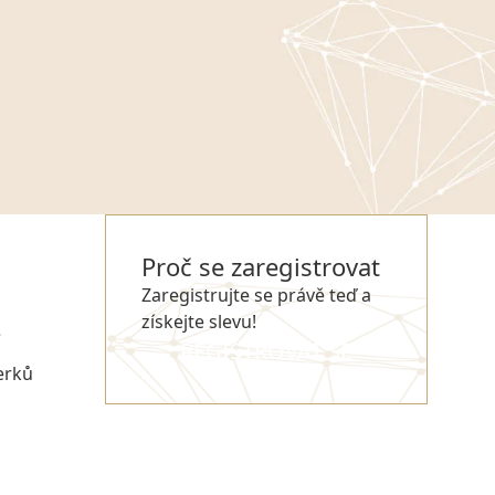
Proč se zaregistrovat
Zaregistrujte se právě teď a
získejte slevu!
e
REGISTROVAT SE
erků