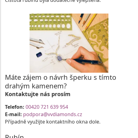
Čistota rubínu byla dodatečně vylepšena.
Máte zájem o návrh šperku s tímto
drahým kamenem?
Kontaktujte nás prosím
Telefon:
00420 721 639 954
E-mail:
podpora@vvdiamonds.cz
Případně využijte kontaktního okna dole.
Rubín