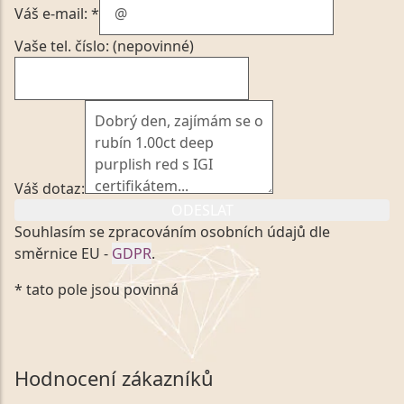
Váš e-mail: *
Vaše tel. číslo: (nepovinné)
Váš dotaz:
ODESLAT
Souhlasím se zpracováním osobních údajů dle
směrnice EU -
GDPR
.
Kliknutím na výše uvedený odkaz, v souladu se
* tato pole jsou povinná
zákonem č. 101/2000 Sb. v platném znění výslovně
souhlasím se zpracováním a uchováním veškerých
mých osobních údajů, které poskytuji prostřednictvím
společnosti VVDiamonds s.r.o., IČO: 05892481. Tyto
Hodnocení zákazníků
údaje poskytuji společnosti VVDiamonds s.r.o., IČO: