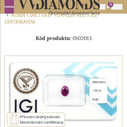
0
Domů
DRAHOKAMY A POLODRAHOKAMY
RUBÍN
RUBÍN 1.00CT DEEP PURPLISH RED S IGI
CERTIFIKÁTEM
Kód produktu:
0102013
Přírodní drahý kámen
Mezinárodní certifikace