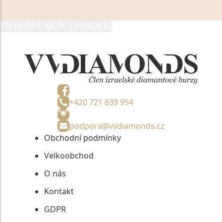
05892481, jako správci osobních údajů či jako jeho
zmocněnému zástupci, výhradně za účelem poskytnutí
PŘEPNOUT NA PC ZOBRAZENÍ
informací, nejdéle na tři roky od jejich zaslání.
+420 721 639 954
podpora@vvdiamonds.cz
Obchodní podmínky
Velkoobchod
O nás
Kontakt
GDPR