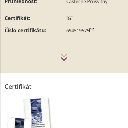
Průhlednost:
Částečně Průsvitný
Certifikát:
IGI
Číslo certifikátu:
694519575
Certifikát