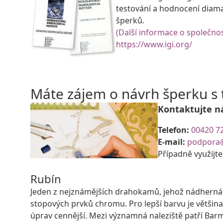
testování a hodnocení diam
šperků.
(Další informace o společnos
https://www.igi.org/
Máte zájem o návrh šperku 
Kontaktujte n
Telefon:
00420 7
E-mail:
podpora
Případně využijt
Rubín
Jeden z nejznámějších drahokamů, jehož nádherná 
stopových prvků chromu. Pro lepší barvu je většina
úprav cennější. Mezi významná naleziště patří Barm