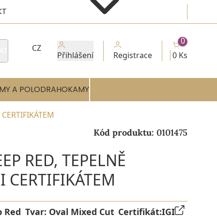
KT
0
CZ
AT
Přihlášení
Registrace
0 Ks
MY A POLODRAHOKAMY
I CERTIFIKÁTEM
Kód produktu:
0101475
EEP RED, TEPELNĚ
I CERTIFIKÁTEM
p Red
Tvar:
Oval Mixed Cut
Certifikát:
IGI