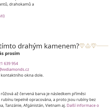
antů, drahokamů a
ti)
s tímto drahým kamenem?
ás prosím
21 639 954
@vvdiamonds.cz
e kontaktního okna dole.
růžová až červená barva je následkem příměsi
 rubínu tepelně opracována, a proto jsou rubíny bez
a, Tanzánie, Afgánistán, Vietnam aj.
Další informace o