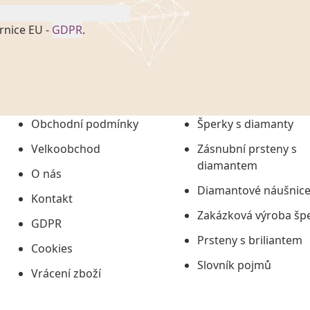
rnice EU -
GDPR
.
onem č. 101/2000 Sb. v
 a uchováním veškerých
vím společnosti
tuji společnosti
ních údajů či jako jeho
Obchodní podmínky
Šperky s diamanty
tí informací, nejdéle
Velkoobchod
Zásnubní prsteny s
diamantem
O nás
Diamantové náušnic
Kontakt
Zakázková výroba šp
GDPR
Prsteny s briliantem
Cookies
Slovník pojmů
Vrácení zboží