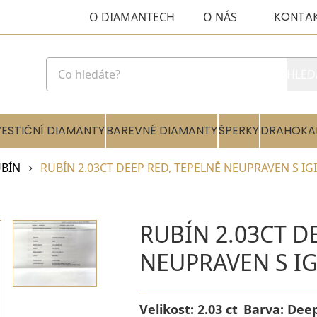
KONTA
O DIAMANTECH
O NÁS
HLED
VESTIČNÍ DIAMANTY
BAREVNÉ DIAMANTY
ŠPERKY
DRAHOKA
BÍN
RUBÍN 2.03CT DEEP RED, TEPELNĚ NEUPRAVEN S IG
RUBÍN 2.03CT D
NEUPRAVEN S IG
Velikost:
2.03 ct
Barva:
Dee