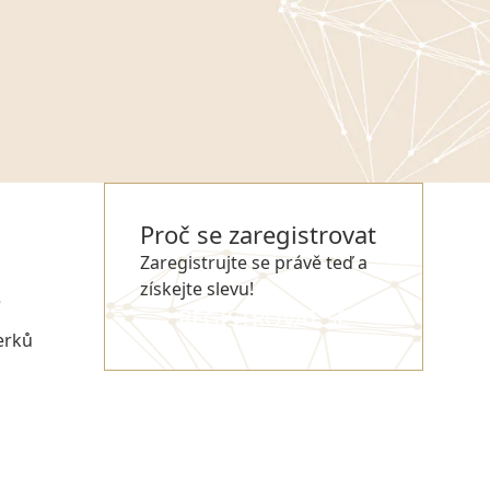
Proč se zaregistrovat
Zaregistrujte se právě teď a
získejte slevu!
e
REGISTROVAT SE
erků