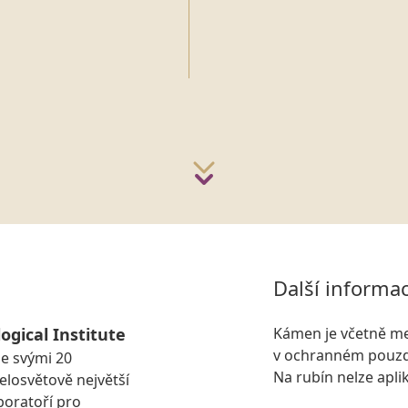
Další informa
ogical Institute
Kámen je včetně me
v ochranném pouzdř
se svými 20
Na rubín nelze apli
losvětově největší
boratoří pro