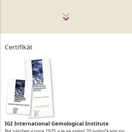
Certifikát
IGI International Gemological Institute
Byl založen v roce 1975 a je se svými 20 pobočkami po