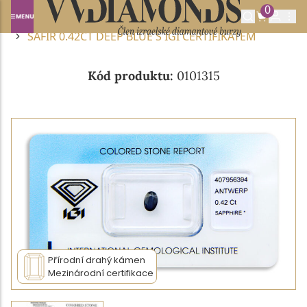
0
Domů
DRAHOKAMY A POLODRAHOKAMY
SAFÍR
SAFÍR 0.42CT DEEP BLUE S IGI CERTIFIKÁTEM
Kód produktu:
0101315
Přírodní drahý kámen
Mezinárodní certifikace