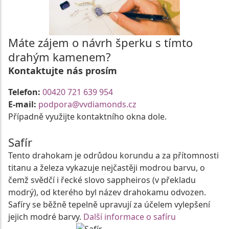
Máte zájem o návrh šperku s tímto
drahým kamenem?
Kontaktujte nás prosím
Telefon:
00420 721 639 954
E-mail:
podpora@vvdiamonds.cz
Případně využijte kontaktního okna dole.
Safír
Tento drahokam je odrůdou korundu a za přítomnosti
titanu a železa vykazuje nejčastěji modrou barvu, o
čemž svědčí i řecké slovo sappheiros (v překladu
modrý), od kterého byl název drahokamu odvozen.
Safíry se běžně tepelně upravují za účelem vylepšení
jejich modré barvy.
Další informace o safíru