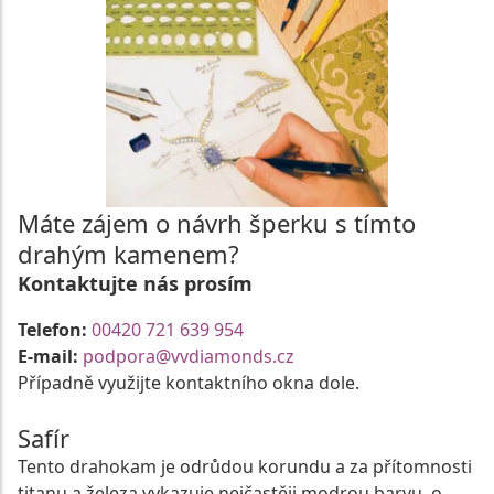
Máte zájem o návrh šperku s tímto
drahým kamenem?
Kontaktujte nás prosím
Telefon:
00420 721 639 954
E-mail:
podpora@vvdiamonds.cz
Případně využijte kontaktního okna dole.
Safír
Tento drahokam je odrůdou korundu a za přítomnosti
titanu a železa vykazuje nejčastěji modrou barvu, o