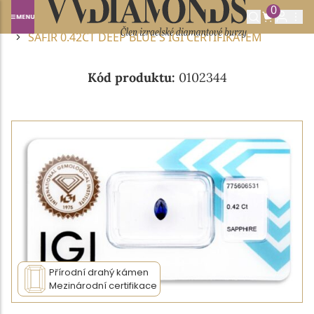
0
Domů
DRAHOKAMY A POLODRAHOKAMY
SAFÍR
SAFÍR 0.42CT DEEP BLUE S IGI CERTIFIKÁTEM
Kód produktu:
0102344
Přírodní drahý kámen
Mezinárodní certifikace