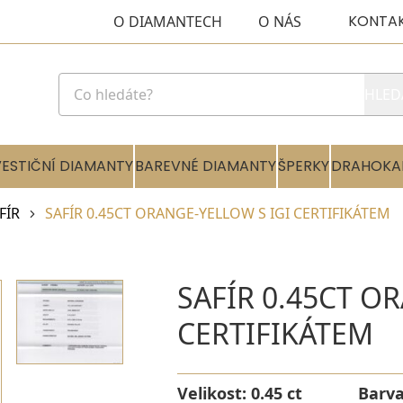
KONTA
O DIAMANTECH
O NÁS
HLED
VESTIČNÍ DIAMANTY
BAREVNÉ DIAMANTY
ŠPERKY
DRAHOKA
FÍR
SAFÍR 0.45CT ORANGE-YELLOW S IGI CERTIFIKÁTEM
SAFÍR 0.45CT O
CERTIFIKÁTEM
Velikost:
0.45 ct
Barv