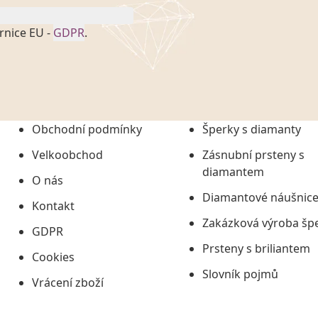
rnice EU -
GDPR
.
onem č. 101/2000 Sb. v
 a uchováním veškerých
vím společnosti
tuji společnosti
ních údajů či jako jeho
Obchodní podmínky
Šperky s diamanty
tí informací, nejdéle
Velkoobchod
Zásnubní prsteny s
diamantem
O nás
Diamantové náušnic
Kontakt
Zakázková výroba šp
GDPR
Prsteny s briliantem
Cookies
Slovník pojmů
Vrácení zboží