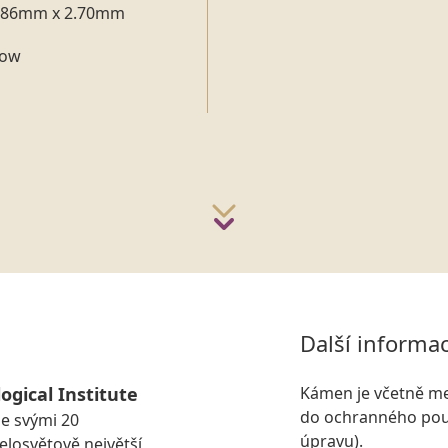
.86mm x 2.70mm
low
Další informa
ogical Institute
Kámen je včetně me
do ochranného pouz
se svými 20
úpravu).
losvětově největší