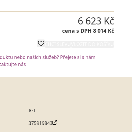
6 623 Kč
cena s DPH 8 014 Kč
CHCI SLEVU
VLOŽIT DO KOŠÍKU
oduktu nebo našich služeb? Přejete si s námi
aktujte nás
IGI
375919843