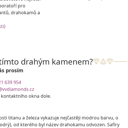
boratoří pro
antů, drahokamů a
ti)
s tímto drahým kamenem?
ás prosím
21 639 954
@vvdiamonds.cz
e kontaktního okna dole.
i titanu a železa vykazuje nejčastěji modrou barvu, o
modrý), od kterého byl název drahokamu odvozen. Safíry