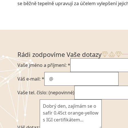
se běžně tepelně upravují za účelem vylepšení jeji
Rádi zodpovíme Vaše dotazy
Vaše jméno a příjmení: *
Váš e-mail: *
Vaše tel. číslo: (nepovinné)
Váš dotaz: