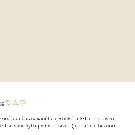
ce
zinárodně uznávaného certifikátu IGI a je zataven
dra. Safír byl tepelně upraven (jedná se o běžnou