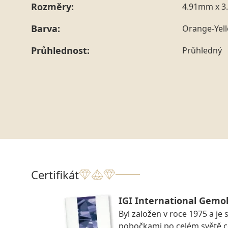
Rozměry:
4.91mm x 3
Barva:
Orange-Yel
Průhlednost:
Průhledný
Certifikát
IGI International Gemol
Byl založen v roce 1975 a je 
pobočkami po celém světě ce