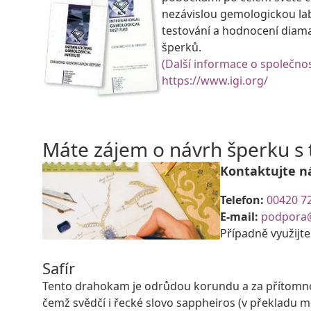
nezávislou gemologickou la
testování a hodnocení diam
šperků.
(Další informace o společnos
https://www.igi.org/
Máte zájem o návrh šperku 
Kontaktujte n
Telefon:
00420 7
E-mail:
podpora
Případně využijt
Safír
Tento drahokam je odrůdou korundu a za přítomnost
čemž svědčí i řecké slovo sappheiros (v překladu 