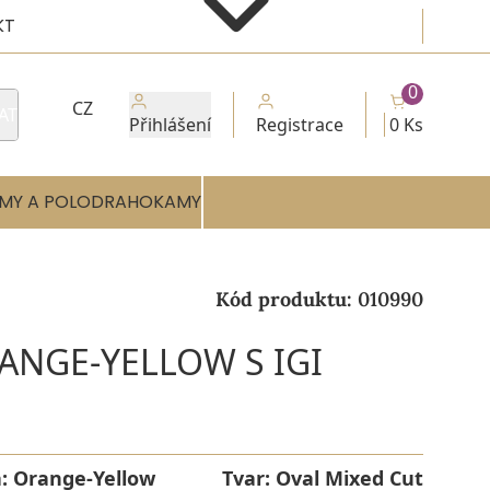
KT
0
CZ
AT
Přihlášení
Registrace
0 Ks
MY A POLODRAHOKAMY
Kód produktu:
010990
RANGE-YELLOW S IGI
a:
Orange-Yellow
Tvar:
Oval Mixed Cut