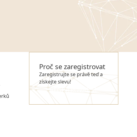
Proč se zaregistrovat
Zaregistrujte se právě teď a
získejte slevu!
e
REGISTROVAT SE
erků