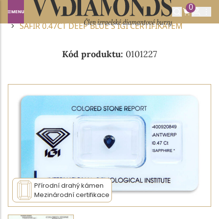
0
Domů
DRAHOKAMY A POLODRAHOKAMY
SAFÍR
SAFÍR 0.47CT DEEP BLUE S IGI CERTIFIKÁTEM
Kód produktu:
0101227
Přírodní drahý kámen
Mezinárodní certifikace