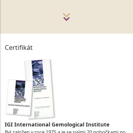
Certifikát
IGI International Gemological Institute
Byl založen v roce 1975 a je se svými 20 pobočkami po