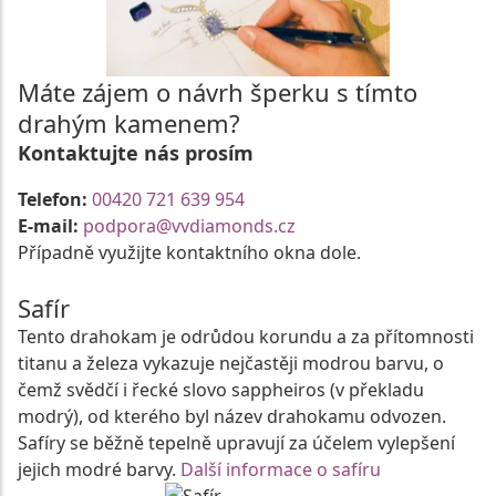
Máte zájem o návrh šperku s tímto
drahým kamenem?
Kontaktujte nás prosím
Telefon:
00420 721 639 954
E-mail:
podpora@vvdiamonds.cz
Případně využijte kontaktního okna dole.
Safír
Tento drahokam je odrůdou korundu a za přítomnosti
titanu a železa vykazuje nejčastěji modrou barvu, o
čemž svědčí i řecké slovo sappheiros (v překladu
modrý), od kterého byl název drahokamu odvozen.
Safíry se běžně tepelně upravují za účelem vylepšení
jejich modré barvy.
Další informace o safíru