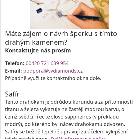
Máte zájem o návrh šperku s tímto
drahým kamenem?
Kontaktujte nás prosím
Telefon:
00420 721 639 954
E-mail:
podpora@vvdiamonds.cz
Případně využijte kontaktního okna dole.
Safír
Tento drahokam je odrůdou korundu a za přítomnosti
titanu a železa vykazuje nejčastěji modrou barvu, o
čemž svědčí i řecké slovo sappheiros (v překladu
modrý), od kterého byl název drahokamu odvozen.
Safíry se běžně tepelně upravují za účelem vylepšení
jejich modré barvy.
Další informace o safíru