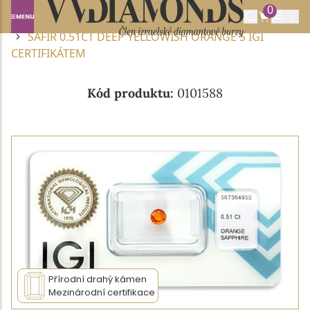
0
Domů
DRAHOKAMY A POLODRAHOKAMY
SAFÍR
SAFÍR 0.51CT DEEP YELLOWISH ORANGE S IGI
CERTIFIKÁTEM
Kód produktu:
0101588
Přírodní drahý kámen
Mezinárodní certifikace