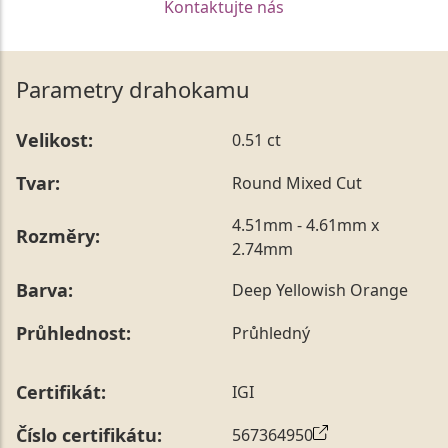
Kontaktujte nás
Parametry drahokamu
Velikost:
0.51 ct
Tvar:
Round Mixed Cut
4.51mm - 4.61mm x
Rozměry:
2.74mm
Barva:
Deep Yellowish Orange
Průhlednost:
Průhledný
Certifikát:
IGI
Číslo certifikátu:
567364950