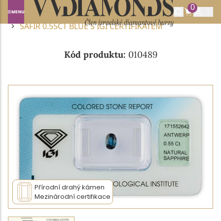
0
Domů
DRAHOKAMY A POLODRAHOKAMY
SAFÍR
SAFÍR 0.55CT BLUE S IGI CERTIFIKÁTEM
Kód produktu:
010489
Přírodní drahý kámen
Mezinárodní certifikace