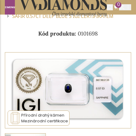
0
Domů
DRAHOKAMY A POLODRAHOKAMY
SAFÍR
SAFÍR 0.57CT DEEP BLUE S IGI CERTIFIKÁTEM
Kód produktu:
0101698
Přírodní drahý kámen
Mezinárodní certifikace