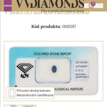
0
Domů
DRAHOKAMY A POLODRAHOKAMY
SAFÍR
SAFÍR 0.72CT DEEP BLUE S IGI CERTIFIKÁTEM
Kód produktu:
010597
Přírodní drahý kámen
Mezinárodní certifikace