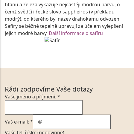
titanu a železa vykazuje nejčastěji modrou barvu, o
čemž svědčí i řecké slovo sappheiros (v překladu
modrý), od kterého byl název drahokamu odvozen.
Safíry se běžně tepelně upravují za účelem vylepšení
jejich modré barvy.
Další informace o safíru
Rádi zodpovíme Vaše dotazy
Vaše jméno a příjmení: *
Váš e-mail: *
Vaše tel. číslo: (nepovinné)