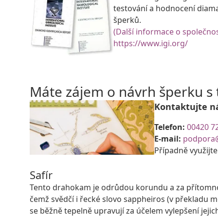
testování a hodnocení diam
šperků.
(Další informace o společnos
https://www.igi.org/
Máte zájem o návrh šperku 
Kontaktujte n
Telefon:
00420 7
E-mail:
podpora
Případně využijt
Safír
Tento drahokam je odrůdou korundu a za přítomnost
čemž svědčí i řecké slovo sappheiros (v překladu 
se běžně tepelně upravují za účelem vylepšení jeji