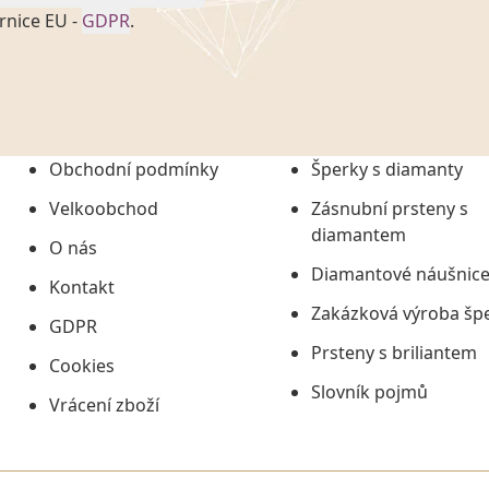
rnice EU -
GDPR
.
onem č. 101/2000 Sb. v
 a uchováním veškerých
vím společnosti
tuji společnosti
ních údajů či jako jeho
Obchodní podmínky
Šperky s diamanty
tí informací, nejdéle
Velkoobchod
Zásnubní prsteny s
diamantem
O nás
Diamantové náušnic
Kontakt
Zakázková výroba šp
GDPR
Prsteny s briliantem
Cookies
Slovník pojmů
Vrácení zboží