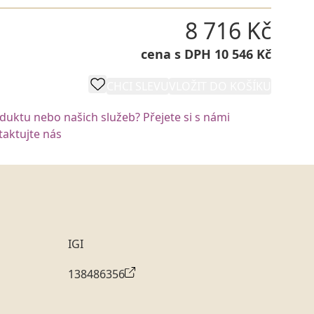
8 716 Kč
cena s DPH 10 546 Kč
CHCI SLEVU
VLOŽIT DO KOŠÍKU
oduktu nebo našich služeb? Přejete si s námi
aktujte nás
IGI
138486356