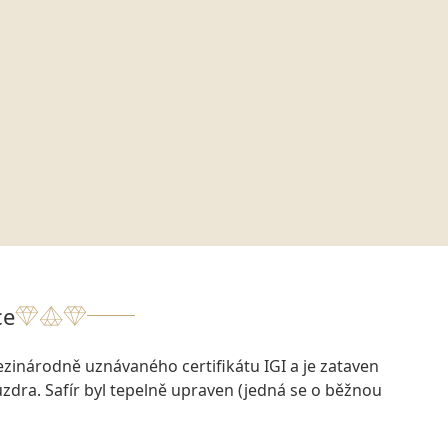
ce
zinárodně uznávaného certifikátu IGI a je zataven
dra. Safír byl tepelně upraven (jedná se o běžnou