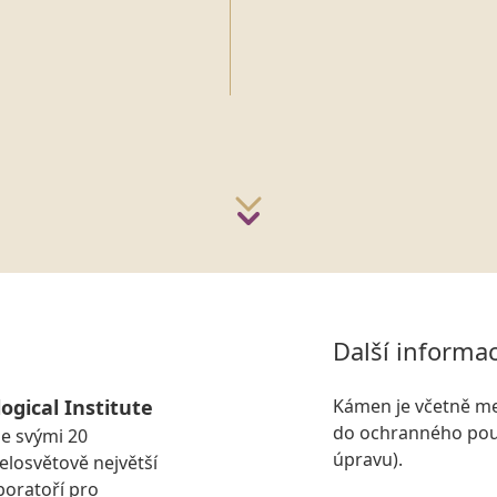
Další informa
ogical Institute
Kámen je včetně me
do ochranného pouz
se svými 20
úpravu).
losvětově největší
boratoří pro