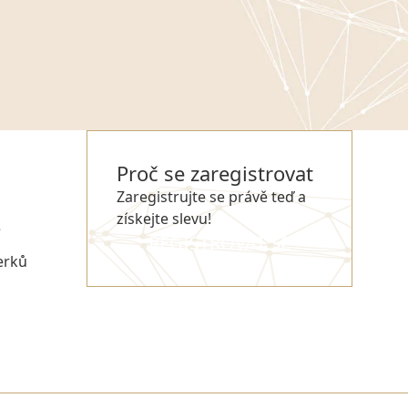
Proč se zaregistrovat
Zaregistrujte se právě teď a
získejte slevu!
e
REGISTROVAT SE
erků