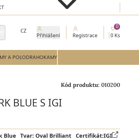
KT
0
CZ
AT
Přihlášení
Registrace
0 Ks
MY A POLODRAHOKAMY
Kód produktu:
010200
RK BLUE S IGI
k Blue
Tvar:
Oval Brilliant
Certifikát:
IGI