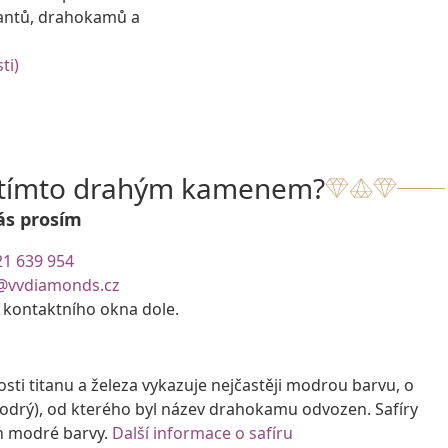
antů, drahokamů a
ti)
s tímto drahým kamenem?
ás prosím
21 639 954
@vvdiamonds.cz
e kontaktního okna dole.
i titanu a železa vykazuje nejčastěji modrou barvu, o
modrý), od kterého byl název drahokamu odvozen. Safíry
ch modré barvy.
Další informace o safíru