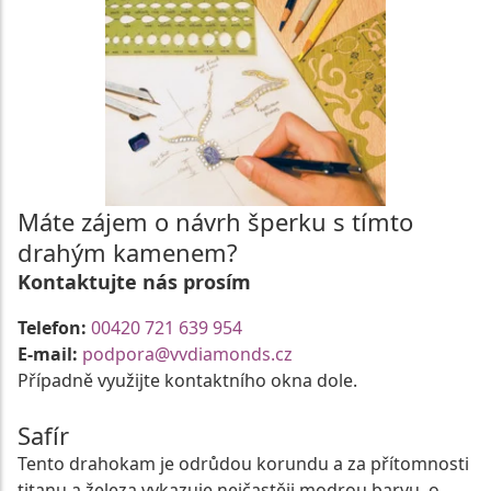
Máte zájem o návrh šperku s tímto
drahým kamenem?
Kontaktujte nás prosím
Telefon:
00420 721 639 954
E-mail:
podpora@vvdiamonds.cz
Případně využijte kontaktního okna dole.
Safír
Tento drahokam je odrůdou korundu a za přítomnosti
titanu a železa vykazuje nejčastěji modrou barvu, o