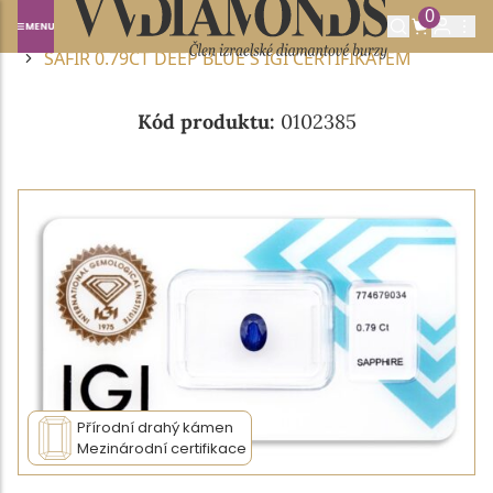
0
Domů
DRAHOKAMY A POLODRAHOKAMY
SAFÍR
SAFÍR 0.79CT DEEP BLUE S IGI CERTIFIKÁTEM
Kód produktu:
0102385
Přírodní drahý kámen
Mezinárodní certifikace