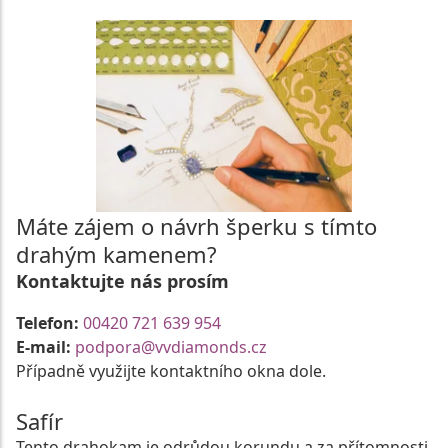
Máte zájem o návrh šperku s tímto
drahým kamenem?
Kontaktujte nás prosím
Telefon:
00420 721 639 954
E-mail:
podpora@vvdiamonds.cz
Případně využijte kontaktního okna dole.
Safír
Tento drahokam je odrůdou korundu a za přítomnosti