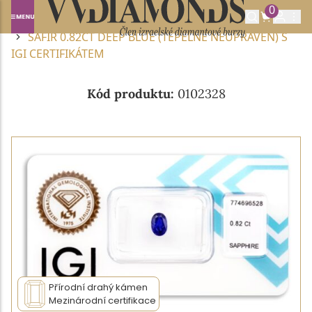
0
Domů
DRAHOKAMY A POLODRAHOKAMY
SAFÍR
SAFÍR 0.82CT DEEP BLUE (TEPELNĚ NEUPRAVEN) S
IGI CERTIFIKÁTEM
Kód produktu:
0102328
Přírodní drahý kámen
Mezinárodní certifikace