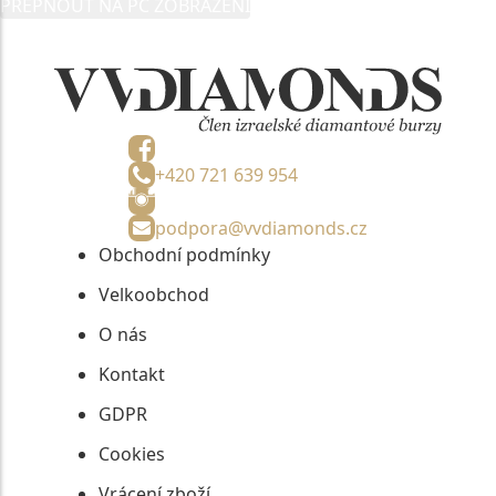
PŘEPNOUT NA PC ZOBRAZENÍ
informací, nejdéle na tři roky od jejich zaslání.
+420 721 639 954
podpora@vvdiamonds.cz
Obchodní podmínky
Velkoobchod
O nás
Kontakt
GDPR
Cookies
Vrácení zboží