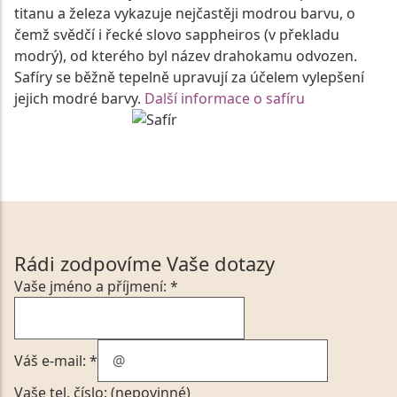
titanu a železa vykazuje nejčastěji modrou barvu, o
čemž svědčí i řecké slovo sappheiros (v překladu
modrý), od kterého byl název drahokamu odvozen.
Safíry se běžně tepelně upravují za účelem vylepšení
jejich modré barvy.
Další informace o safíru
Rádi zodpovíme Vaše dotazy
Vaše jméno a příjmení: *
Váš e-mail: *
Vaše tel. číslo: (nepovinné)