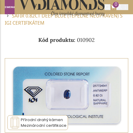
0
Domů
DRAHOKAMY A POLODRAHOKAMY
SAFÍR
SAFÍR 0.82CT DEEP BLUE (TEPELNĚ NEUPRAVEN) S
IGI CERTIFIKÁTEM
Kód produktu:
010902
Přírodní drahý kámen
Mezinárodní certifikace