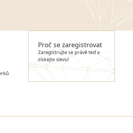
Proč se zaregistrovat
Zaregistrujte se právě teď a
získejte slevu!
e
REGISTROVAT SE
erků