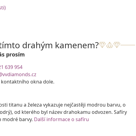
ti)
s tímto drahým kamenem?
ás prosím
21 639 954
@vvdiamonds.cz
e kontaktního okna dole.
i titanu a železa vykazuje nejčastěji modrou barvu, o
modrý), od kterého byl název drahokamu odvozen. Safíry
ch modré barvy.
Další informace o safíru