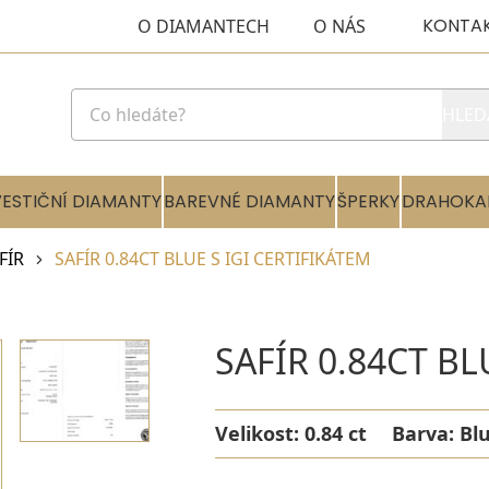
KONTA
O DIAMANTECH
O NÁS
HLED
VESTIČNÍ DIAMANTY
BAREVNÉ DIAMANTY
ŠPERKY
DRAHOKA
FÍR
SAFÍR 0.84CT BLUE S IGI CERTIFIKÁTEM
SAFÍR 0.84CT BL
Velikost:
0.84 ct
Barva:
Bl