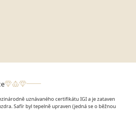
ce
zinárodně uznávaného certifikátu IGI a je zataven
dra. Safír byl tepelně upraven (jedná se o běžnou