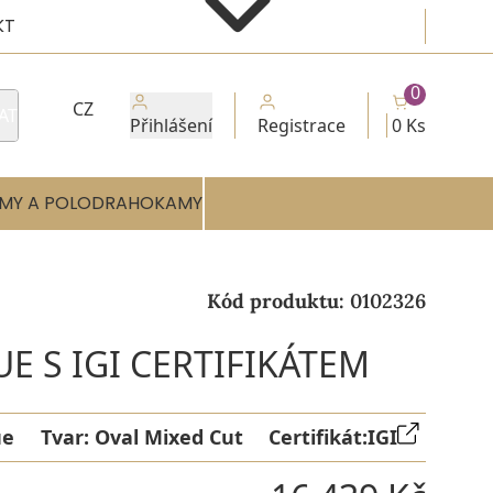
KT
0
CZ
AT
Přihlášení
Registrace
0 Ks
MY A POLODRAHOKAMY
Kód produktu:
0102326
UE S IGI CERTIFIKÁTEM
ue
Tvar:
Oval Mixed Cut
Certifikát:
IGI