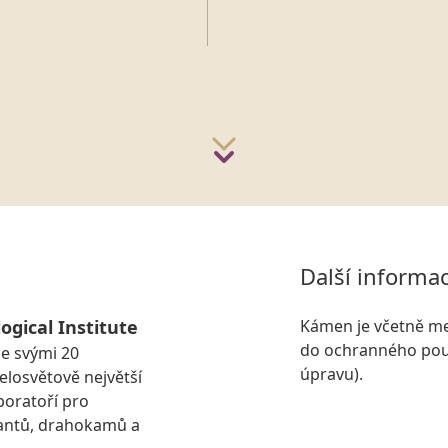
Další informa
ogical Institute
Kámen je včetně me
do ochranného pouz
se svými 20
úpravu).
losvětově největší
boratoří pro
antů, drahokamů a