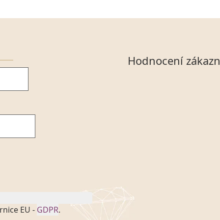
Hodnocení zákazn
rnice EU -
GDPR
.