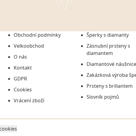
onem č. 101/2000 Sb. v
 a uchováním veškerých
vím společnosti
tuji společnosti
ních údajů či jako jeho
Obchodní podmínky
Šperky s diamanty
tí informací, nejdéle
Velkoobchod
Zásnubní prsteny s
diamantem
O nás
Diamantové náušnic
Kontakt
Zakázková výroba šp
GDPR
Prsteny s briliantem
Cookies
Slovník pojmů
Vrácení zboží
 cookies