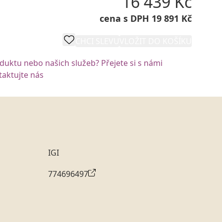
16 439 Kč
cena s DPH 19 891 Kč
CHCI SLEVU
VLOŽIT DO KOŠÍKU
oduktu nebo našich služeb? Přejete si s námi
aktujte nás
IGI
774696497