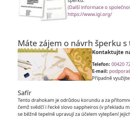
šperků.
(Další informace o společnos
https://www.igi.org/
Máte zájem o návrh šperku 
Kontaktujte n
Telefon:
00420 7
E-mail:
podpora
Případně využijt
Safír
Tento drahokam je odrůdou korundu a za přítomnost
čemž svědčí i řecké slovo sappheiros (v překladu 
se běžně tepelně upravují za účelem vylepšení jeji