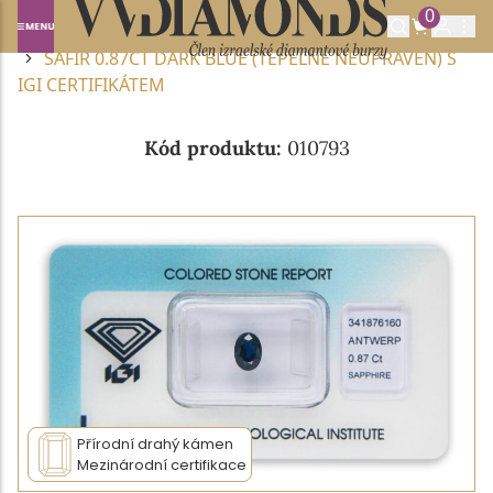
0
Domů
DRAHOKAMY A POLODRAHOKAMY
SAFÍR
SAFÍR 0.87CT DARK BLUE (TEPELNĚ NEUPRAVEN) S
IGI CERTIFIKÁTEM
Kód produktu:
010793
Přírodní drahý kámen
Mezinárodní certifikace