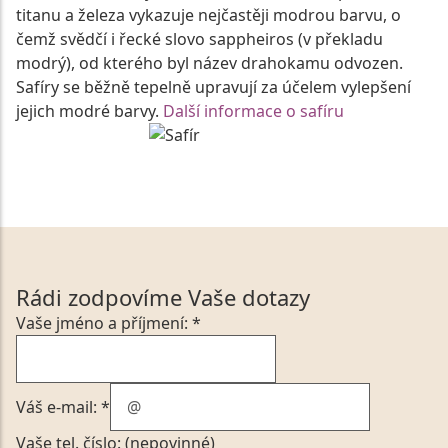
titanu a železa vykazuje nejčastěji modrou barvu, o
čemž svědčí i řecké slovo sappheiros (v překladu
modrý), od kterého byl název drahokamu odvozen.
Safíry se běžně tepelně upravují za účelem vylepšení
jejich modré barvy.
Další informace o safíru
Rádi zodpovíme Vaše dotazy
Vaše jméno a příjmení: *
Váš e-mail: *
Vaše tel. číslo: (nepovinné)