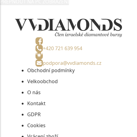
PŘEPNOUT NA PC ZOBRAZENÍ
informací, nejdéle na tři roky od jejich zaslání.
+420 721 639 954
podpora@vvdiamonds.cz
Obchodní podmínky
Velkoobchod
O nás
Kontakt
GDPR
Cookies
Vrácení zboží