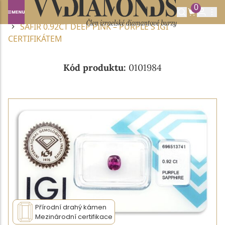
0
Domů
DRAHOKAMY A POLODRAHOKAMY
SAFÍR
SAFÍR 0.92CT DEEP PINK – PURPLE S IGI
CERTIFIKÁTEM
Kód produktu:
0101984
Přírodní drahý kámen
Mezinárodní certifikace