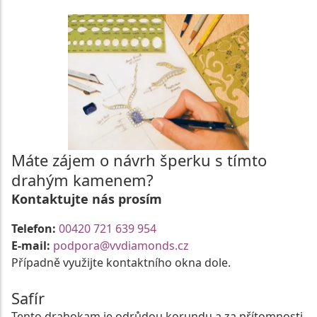
Máte zájem o návrh šperku s tímto
drahým kamenem?
Kontaktujte nás prosím
Telefon:
00420 721 639 954
E-mail:
podpora@vvdiamonds.cz
Případně využijte kontaktního okna dole.
Safír
Tento drahokam je odrůdou korundu a za přítomnosti