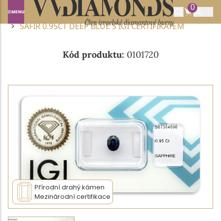
0
Domů
DRAHOKAMY A POLODRAHOKAMY
SAFÍR
SAFÍR 0.95CT DEEP BLUE S IGI CERTIFIKÁTEM
Kód produktu:
0101720
Přírodní drahý kámen
Mezinárodní certifikace