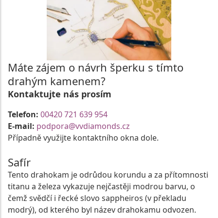
Máte zájem o návrh šperku s tímto
drahým kamenem?
Kontaktujte nás prosím
Telefon:
00420 721 639 954
E-mail:
podpora@vvdiamonds.cz
Případně využijte kontaktního okna dole.
Safír
Tento drahokam je odrůdou korundu a za přítomnosti
titanu a železa vykazuje nejčastěji modrou barvu, o
čemž svědčí i řecké slovo sappheiros (v překladu
modrý), od kterého byl název drahokamu odvozen.