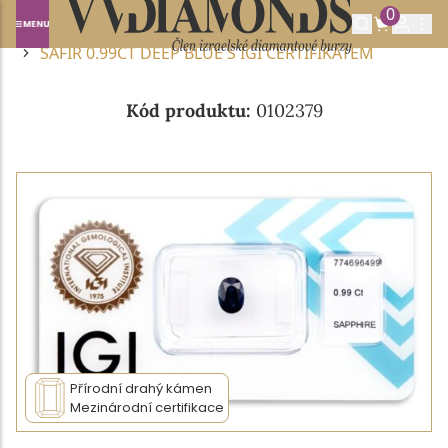
0
Domů
DRAHOKAMY A POLODRAHOKAMY
SAFÍR
SAFÍR 0.99CT DEEP BLUE S IGI CERTIFIKÁTEM
Kód produktu:
0102379
Přírodní drahý kámen
Mezinárodní certifikace