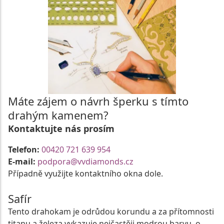
Máte zájem o návrh šperku s tímto
drahým kamenem?
Kontaktujte nás prosím
Telefon:
00420 721 639 954
E-mail:
podpora@vvdiamonds.cz
Případně využijte kontaktního okna dole.
Safír
Tento drahokam je odrůdou korundu a za přítomnosti
titanu a železa vykazuje nejčastěji modrou barvu, o