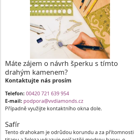
Máte zájem o návrh šperku s tímto
drahým kamenem?
Kontaktujte nás prosím
Telefon:
00420 721 639 954
E-mail:
podpora@vvdiamonds.cz
Případně využijte kontaktního okna dole.
Safír
Tento drahokam je odrůdou korundu a za přítomnosti
titanu a železa vykazuje nejčastěji modrou barvu, o