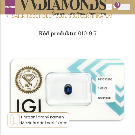
0
Domů
DRAHOKAMY A POLODRAHOKAMY
SAFÍR
SAFÍR 1.00CT DEEP BLUE S IGI CERTIFIKÁTEM
Kód produktu:
0101917
Přírodní drahý kámen
Mezinárodní certifikace