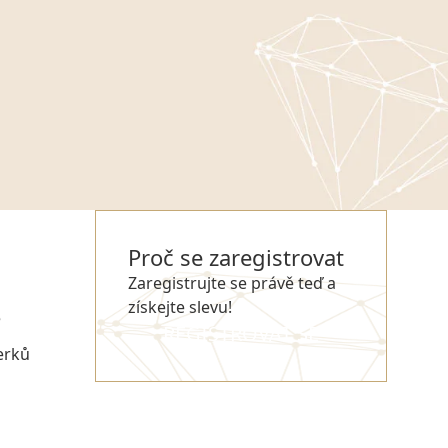
Proč se zaregistrovat
Zaregistrujte se právě teď a
získejte slevu!
e
REGISTROVAT SE
erků