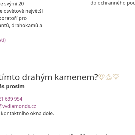
do ochranného pouz
se svými 20
losvětově největší
boratoří pro
antů, drahokamů a
ti)
s tímto drahým kamenem?
ás prosím
21 639 954
@vvdiamonds.cz
e kontaktního okna dole.