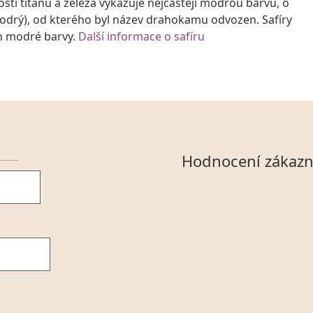
i titanu a železa vykazuje nejčastěji modrou barvu, o
modrý), od kterého byl název drahokamu odvozen. Safíry
ch modré barvy.
Další informace o safíru
Hodnocení zákazn