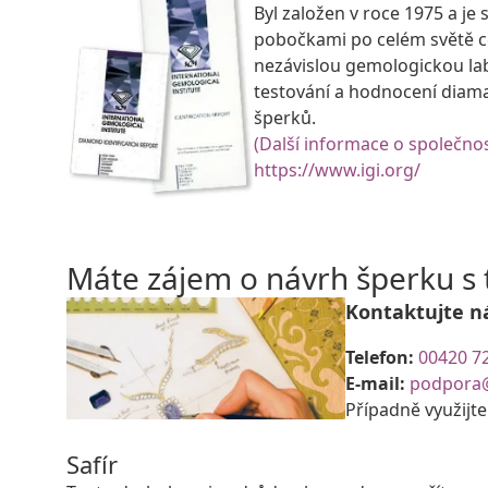
Byl založen v roce 1975 a je 
pobočkami po celém světě ce
nezávislou gemologickou la
testování a hodnocení diam
šperků.
(Další informace o společnos
https://www.igi.org/
Máte zájem o návrh šperku 
Kontaktujte n
Telefon:
00420 7
E-mail:
podpora
Případně využijt
Safír