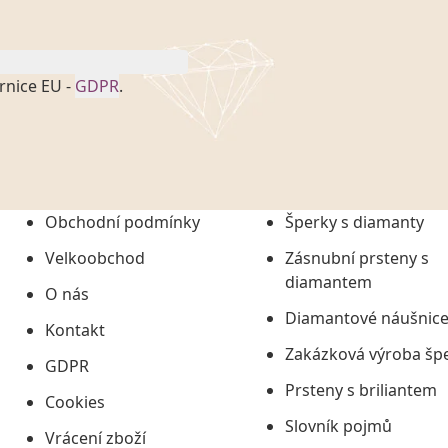
rnice EU -
GDPR
.
onem č. 101/2000 Sb. v
 a uchováním veškerých
vím společnosti
tuji společnosti
ních údajů či jako jeho
Obchodní podmínky
Šperky s diamanty
tí informací, nejdéle
Velkoobchod
Zásnubní prsteny s
diamantem
O nás
Diamantové náušnic
Kontakt
Zakázková výroba šp
GDPR
Prsteny s briliantem
Cookies
Slovník pojmů
Vrácení zboží