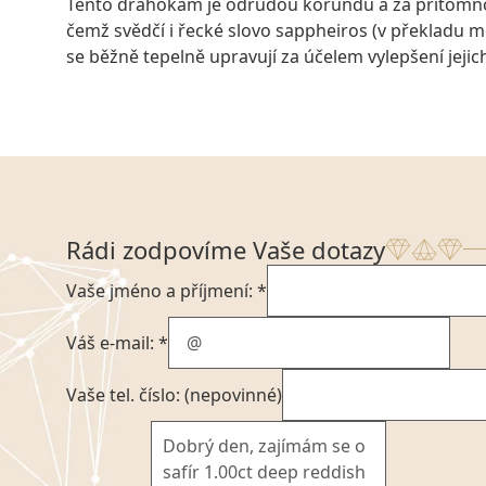
Tento drahokam je odrůdou korundu a za přítomnost
čemž svědčí i řecké slovo sappheiros (v překladu 
se běžně tepelně upravují za účelem vylepšení jeji
Rádi zodpovíme Vaše dotazy
Vaše jméno a příjmení: *
Váš e-mail: *
Vaše tel. číslo: (nepovinné)