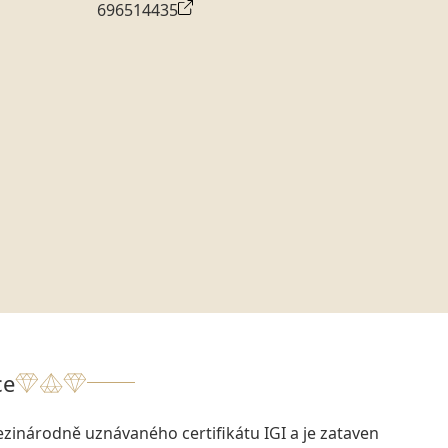
696514435
ce
zinárodně uznávaného certifikátu IGI a je zataven