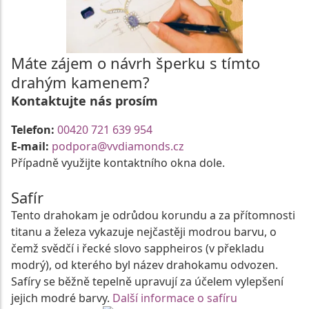
Máte zájem o návrh šperku s tímto
drahým kamenem?
Kontaktujte nás prosím
Telefon:
00420 721 639 954
E-mail:
podpora@vvdiamonds.cz
Případně využijte kontaktního okna dole.
Safír
Tento drahokam je odrůdou korundu a za přítomnosti
titanu a železa vykazuje nejčastěji modrou barvu, o
čemž svědčí i řecké slovo sappheiros (v překladu
modrý), od kterého byl název drahokamu odvozen.
Safíry se běžně tepelně upravují za účelem vylepšení
jejich modré barvy.
Další informace o safíru