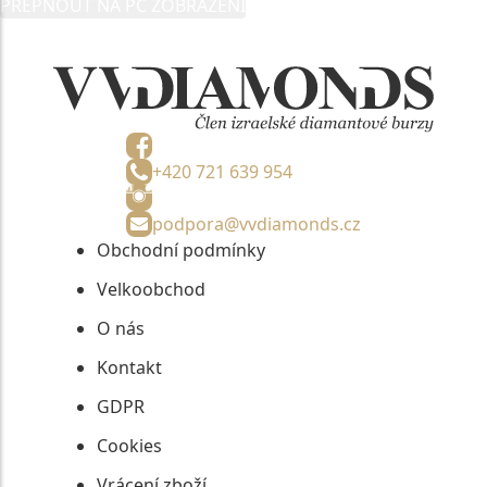
PŘEPNOUT NA PC ZOBRAZENÍ
informací, nejdéle na tři roky od jejich zaslání.
+420 721 639 954
podpora@vvdiamonds.cz
Obchodní podmínky
Velkoobchod
O nás
Kontakt
GDPR
Cookies
Vrácení zboží