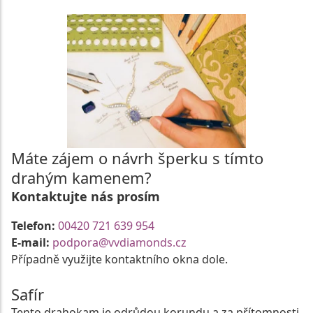
Máte zájem o návrh šperku s tímto
drahým kamenem?
Kontaktujte nás prosím
Telefon:
00420 721 639 954
E-mail:
podpora@vvdiamonds.cz
Případně využijte kontaktního okna dole.
Safír
Tento drahokam je odrůdou korundu a za přítomnosti