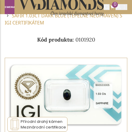
0
Domů
DRAHOKAMY A POLODRAHOKAMY
SAFÍR
SAFÍR 1.03CT DARK BLUE (TEPELNĚ NEUPRAVEN) S
IGI CERTIFIKÁTEM
Kód produktu:
0101920
Přírodní drahý kámen
Mezinárodní certifikace