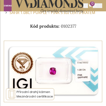
0
Domů
DRAHOKAMY A POLODRAHOKAMY
SAFÍR
SAFÍR 1.08CT PURPLE – PINK S IGI CERTIFIKÁTEM
Kód produktu:
0102377
Přírodní drahý kámen
Mezinárodní certifikace