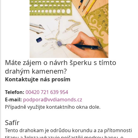
Máte zájem o návrh šperku s tímto
drahým kamenem?
Kontaktujte nás prosím
Telefon:
00420 721 639 954
E-mail:
podpora@vvdiamonds.cz
Případně využijte kontaktního okna dole.
Safír
Tento drahokam je odrůdou korundu a za přítomnosti
titanu a železa vykazuje nejčastěji modrou barvu, o