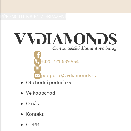
05892481, jako správci osobních údajů či jako jeho
zmocněnému zástupci, výhradně za účelem poskytnutí
PŘEPNOUT NA PC ZOBRAZENÍ
informací, nejdéle na tři roky od jejich zaslání.
+420 721 639 954
podpora@vvdiamonds.cz
Obchodní podmínky
Velkoobchod
O nás
Kontakt
GDPR