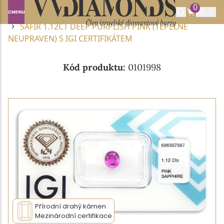
0
Domů
DRAHOKAMY A POLODRAHOKAMY
SAFÍR
SAFÍR 1.12CT DEEP PURPLISH PINK (TEPELNĚ
NEUPRAVEN) S IGI CERTIFIKÁTEM
Kód produktu:
0101998
Přírodní drahý kámen
Mezinárodní certifikace