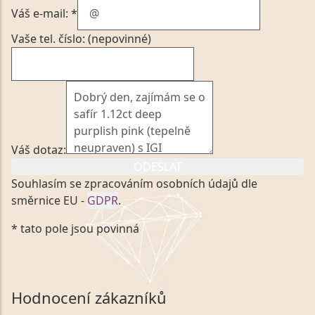
Váš e-mail: *
Vaše tel. číslo: (nepovinné)
Váš dotaz:
ODESLAT
Souhlasím se zpracováním osobních údajů dle
směrnice EU -
GDPR
.
Kliknutím na výše uvedený odkaz, v souladu se
* tato pole jsou povinná
zákonem č. 101/2000 Sb. v platném znění výslovně
souhlasím se zpracováním a uchováním veškerých
mých osobních údajů, které poskytuji prostřednictvím
společnosti VVDiamonds s.r.o., IČO: 05892481. Tyto
Hodnocení zákazníků
údaje poskytuji společnosti VVDiamonds s.r.o., IČO: