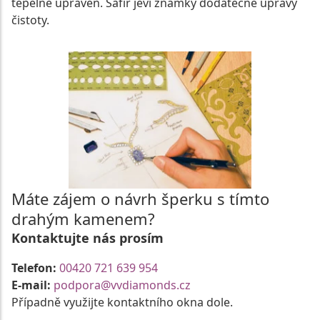
tepelně upraven. Safír jeví známky dodatečné úpravy
čistoty.
Máte zájem o návrh šperku s tímto
drahým kamenem?
Kontaktujte nás prosím
Telefon:
00420 721 639 954
E-mail:
podpora@vvdiamonds.cz
Případně využijte kontaktního okna dole.