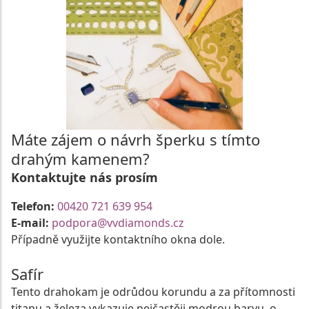
Máte zájem o návrh šperku s tímto
drahým kamenem?
Kontaktujte nás prosím
Telefon:
00420 721 639 954
E-mail:
podpora@vvdiamonds.cz
Případně využijte kontaktního okna dole.
Safír
Tento drahokam je odrůdou korundu a za přítomnosti
titanu a železa vykazuje nejčastěji modrou barvu, o