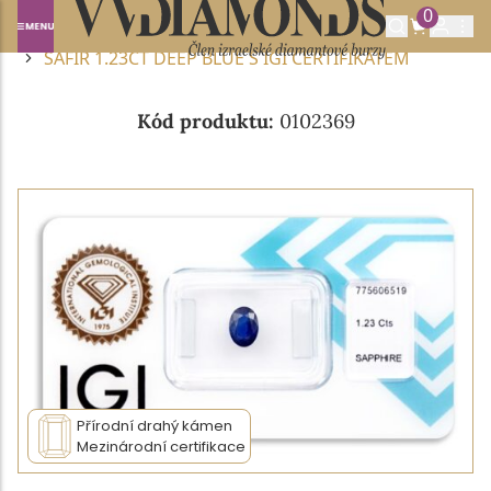
0
Domů
DRAHOKAMY A POLODRAHOKAMY
SAFÍR
SAFÍR 1.23CT DEEP BLUE S IGI CERTIFIKÁTEM
Kód produktu:
0102369
Přírodní drahý kámen
Mezinárodní certifikace