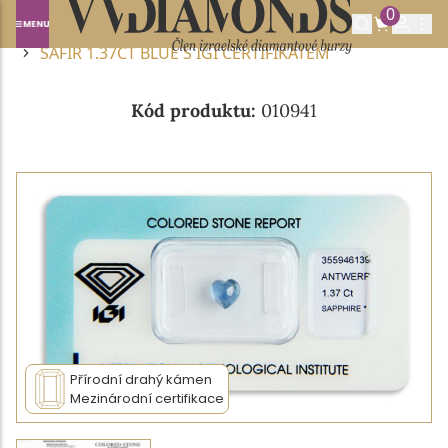
0
Domů
DRAHOKAMY A POLODRAHOKAMY
SAFÍR
SAFÍR 1.37CT BLUE S IGI CERTIFIKÁTEM
Kód produktu:
010941
Přírodní drahý kámen
Mezinárodní certifikace