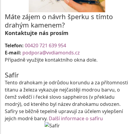
Máte zájem o návrh šperku s tímto
drahým kamenem?
Kontaktujte nás prosím
Telefon:
00420 721 639 954
E-mail:
podpora@vvdiamonds.cz
Případně využijte kontaktního okna dole.
Safír
Tento drahokam je odrůdou korundu a za přítomnosti
titanu a železa vykazuje nejčastěji modrou barvu, o
čemž svědčí i řecké slovo sappheiros (v překladu
modrý), od kterého byl název drahokamu odvozen.
Safíry se běžně tepelně upravují za účelem vylepšení
jejich modré barvy.
Další informace o safíru