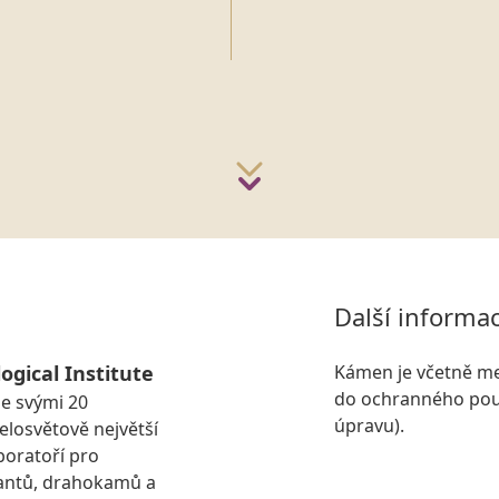
Další informa
ogical Institute
Kámen je včetně me
do ochranného pouz
se svými 20
úpravu).
losvětově největší
boratoří pro
antů, drahokamů a