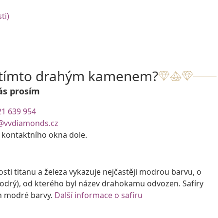
ti)
s tímto drahým kamenem?
ás prosím
21 639 954
@vvdiamonds.cz
e kontaktního okna dole.
i titanu a železa vykazuje nejčastěji modrou barvu, o
modrý), od kterého byl název drahokamu odvozen. Safíry
ch modré barvy.
Další informace o safíru