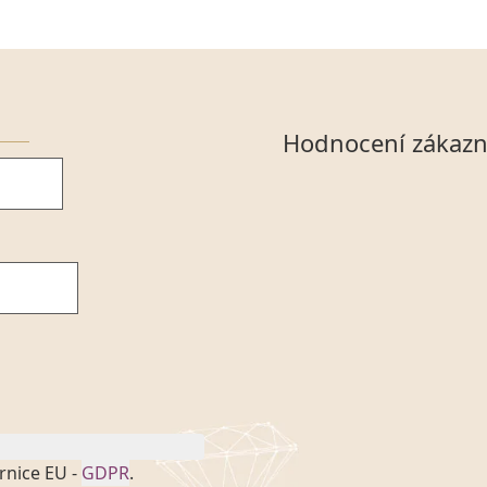
Hodnocení zákazn
rnice EU -
GDPR
.