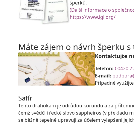
šperků.
(Další informace o společnos
https://www.igi.org/
Máte zájem o návrh šperku 
Kontaktujte n
Telefon:
00420 7
E-mail:
podpora
Případně využijt
Safír
Tento drahokam je odrůdou korundu a za přítomnost
čemž svědčí i řecké slovo sappheiros (v překladu 
se běžně tepelně upravují za účelem vylepšení jeji