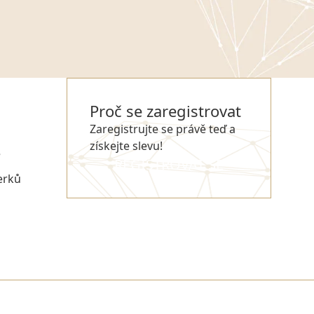
Proč se zaregistrovat
Zaregistrujte se právě teď a
získejte slevu!
e
REGISTROVAT SE
erků