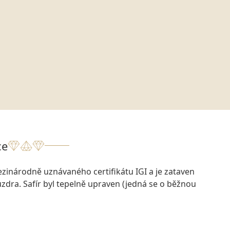
ce
zinárodně uznávaného certifikátu IGI a je zataven
dra. Safír byl tepelně upraven (jedná se o běžnou