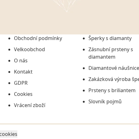
onem č. 101/2000 Sb. v
 a uchováním veškerých
vím společnosti
tuji společnosti
ních údajů či jako jeho
Obchodní podmínky
Šperky s diamanty
tí informací, nejdéle
Velkoobchod
Zásnubní prsteny s
diamantem
O nás
Diamantové náušnic
Kontakt
Zakázková výroba šp
GDPR
Prsteny s briliantem
Cookies
Slovník pojmů
Vrácení zboží
 cookies