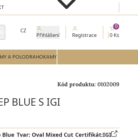
KT
0
CZ
AT
Přihlášení
Registrace
0 Ks
MY A POLODRAHOKAMY
Kód produktu:
0102009
EP BLUE S IGI
 Blue
Tvar:
Oval Mixed Cut
Certifikát:
IGI