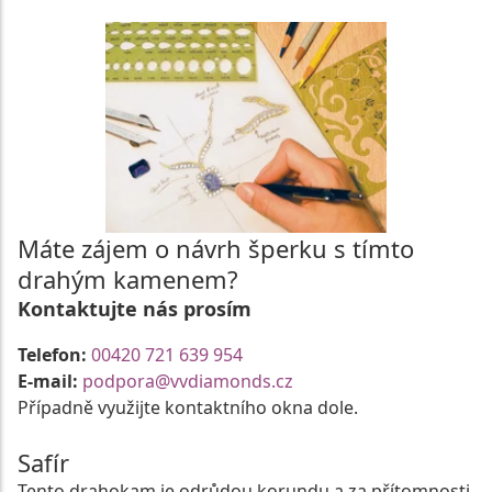
Máte zájem o návrh šperku s tímto
drahým kamenem?
Kontaktujte nás prosím
Telefon:
00420 721 639 954
E-mail:
podpora@vvdiamonds.cz
Případně využijte kontaktního okna dole.
Safír
Tento drahokam je odrůdou korundu a za přítomnosti