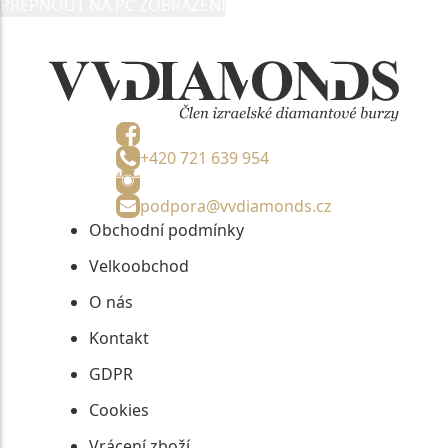
PŘEPNOUT NA PC ZOBRAZENÍ
informací, nejdéle na tři roky od jejich zaslání.
+420 721 639 954
podpora@vvdiamonds.cz
Obchodní podmínky
Velkoobchod
O nás
Kontakt
GDPR
Cookies
Vrácení zboží