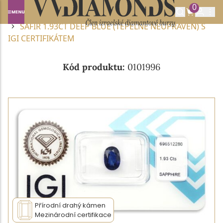
0
Domů
DRAHOKAMY A POLODRAHOKAMY
SAFÍR
SAFÍR 1.93CT DEEP BLUE (TEPELNĚ NEUPRAVEN) S
IGI CERTIFIKÁTEM
Kód produktu:
0101996
Přírodní drahý kámen
Mezinárodní certifikace