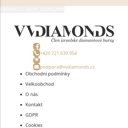
zmocněnému zástupci, výhradně za účelem poskytnutí
PŘEPNOUT NA PC ZOBRAZENÍ
informací, nejdéle na tři roky od jejich zaslání.
+420 721 639 954
podpora@vvdiamonds.cz
Obchodní podmínky
Velkoobchod
O nás
Kontakt
GDPR
Cookies