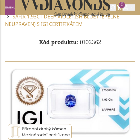
0
Domů
DRAHOKAMY A POLODRAHOKAMY
SAFÍR
SAFÍR 1.93CT DEEP VIOLETISH BLUE (TEPELNĚ
NEUPRAVEN) S IGI CERTIFIKÁTEM
Kód produktu:
0102362
Přírodní drahý kámen
Mezinárodní certifikace