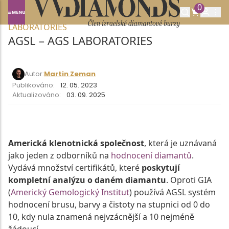
0
Domů
SLOVNÍK POJMŮ
AGSL – AGS
LABORATORIES
AGSL – AGS LABORATORIES
Autor:
Martin Zeman
Publikováno:
12. 05. 2023
Aktualizováno:
03. 09. 2025
Americká klenotnická společnost
, která je uznávaná
jako jeden z odborníků na
hodnocení diamantů
.
Vydává množství certifikátů, které
poskytují
kompletní analýzu o daném diamantu
. Oproti GIA
(
Americký Gemologický Institut
) používá AGSL systém
hodnocení brusu, barvy a čistoty na stupnici od 0 do
10, kdy nula znamená nejvzácnější a 10 nejméně
žádoucí.