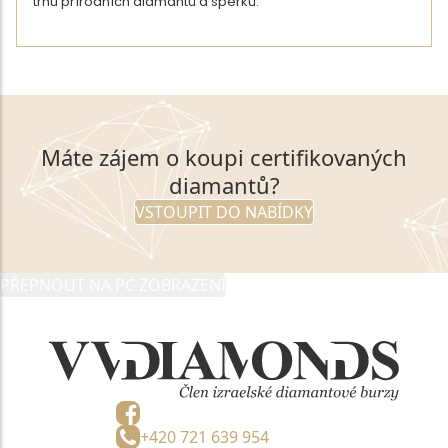
trhu přírodních diamantů a šperků.
DETAIL AUTORA
Máte zájem o koupi certifikovaných
diamantů?
VSTOUPIT DO NABÍDKY
PŘEPNOUT NA PC ZOBRAZENÍ
+420 721 639 954