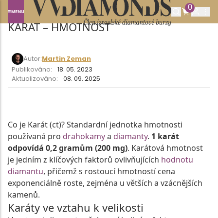
0
Domů
SLOVNÍK POJMŮ
KARÁT – HMOTNOST
KARÁT – HMOTNOST
Autor:
Martin Zeman
Publikováno:
18. 05. 2023
Aktualizováno:
08. 09. 2025
Co je Karát (ct)? Standardní jednotka hmotnosti
používaná pro
drahokamy
a
diamanty
.
1 karát
odpovídá 0,2 gramům (200 mg)
. Karátová hmotnost
je jedním z klíčových faktorů ovlivňujících
hodnotu
diamantu
, přičemž s rostoucí hmotností cena
exponenciálně roste, zejména u větších a vzácnějších
kamenů.
Karáty ve vztahu k velikosti