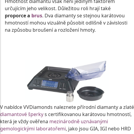
Hmotnost diamantu však není jediným faktorem
určujícím jeho velikost. Důležitou roli hrají také
proporce a
brus
. Dva diamanty se stejnou karátovou
hmotností mohou vizuálně působit odlišně v závislosti
na způsobu broušení a rozložení hmoty.
DOZVĚDĚT SE VÍCE O HMOTNOSTI
V nabídce VVDiamonds naleznete přírodní diamanty a zlaté
diamantové šperky
s certifikovanou karátovou hmotností,
která je vždy ověřena
mezinárodně uznávanými
gemologickými laboratořemi
, jako jsou GIA, IGI nebo HRD