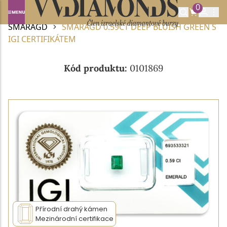
0
Domů
DRAHOKAMY A POLODRAHOKAMY
SMARAGD
SMARAGD 0.59CT DEEP BLUISH GREEN S
IGI CERTIFIKÁTEM
Kód produktu:
0101869
Přírodní drahý kámen
Mezinárodní certifikace