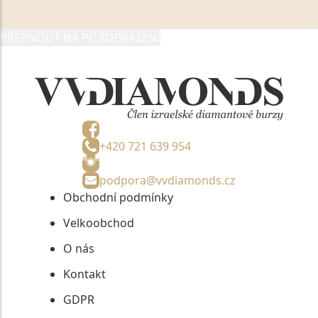
05892481, jako správci osobních údajů či jako jeho
zmocněnému zástupci, výhradně za účelem poskytnutí
PŘEPNOUT NA PC ZOBRAZENÍ
informací, nejdéle na tři roky od jejich zaslání.
+420 721 639 954
podpora@vvdiamonds.cz
Obchodní podmínky
Velkoobchod
O nás
Kontakt
GDPR