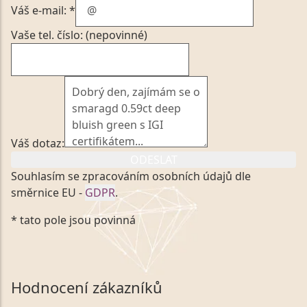
Váš e-mail: *
Vaše tel. číslo: (nepovinné)
Váš dotaz:
ODESLAT
Souhlasím se zpracováním osobních údajů dle
směrnice EU -
GDPR
.
Kliknutím na výše uvedený odkaz, v souladu se
* tato pole jsou povinná
zákonem č. 101/2000 Sb. v platném znění výslovně
souhlasím se zpracováním a uchováním veškerých
mých osobních údajů, které poskytuji prostřednictvím
společnosti VVDiamonds s.r.o., IČO: 05892481. Tyto
Hodnocení zákazníků
údaje poskytuji společnosti VVDiamonds s.r.o., IČO: