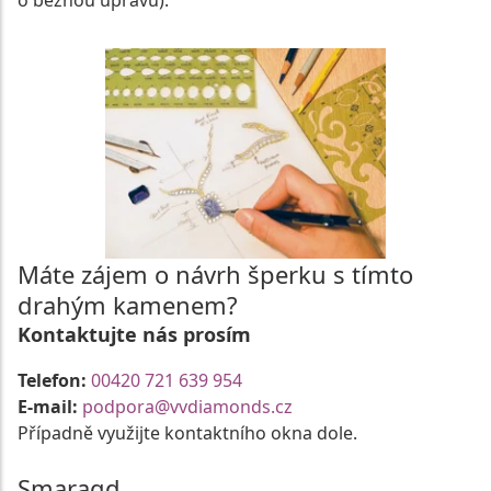
o běžnou úpravu).
Máte zájem o návrh šperku s tímto
drahým kamenem?
Kontaktujte nás prosím
Telefon:
00420 721 639 954
E-mail:
podpora@vvdiamonds.cz
Případně využijte kontaktního okna dole.
Smaragd