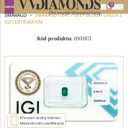
0
Domů
DRAHOKAMY A POLODRAHOKAMY
SMARAGD
SMARAGD 0.64CT DEEP BLUISH GREEN S
IGI CERTIFIKÁTEM
Kód produktu:
0101871
Přírodní drahý kámen
Mezinárodní certifikace