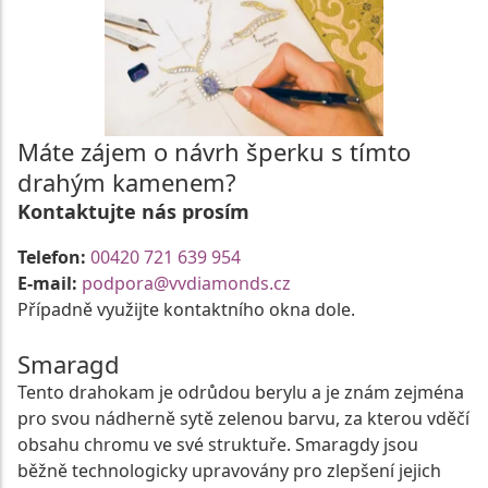
Máte zájem o návrh šperku s tímto
drahým kamenem?
Kontaktujte nás prosím
Telefon:
00420 721 639 954
E-mail:
podpora@vvdiamonds.cz
Případně využijte kontaktního okna dole.
Smaragd
Tento drahokam je odrůdou berylu a je znám zejména
pro svou nádherně sytě zelenou barvu, za kterou vděčí
obsahu chromu ve své struktuře. Smaragdy jsou
běžně technologicky upravovány pro zlepšení jejich