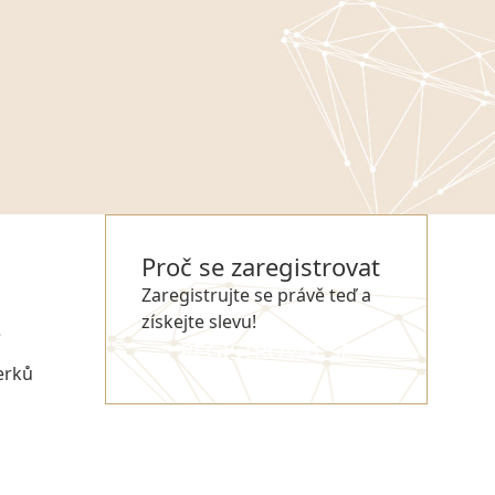
Proč se zaregistrovat
Zaregistrujte se právě teď a
získejte slevu!
e
REGISTROVAT SE
erků