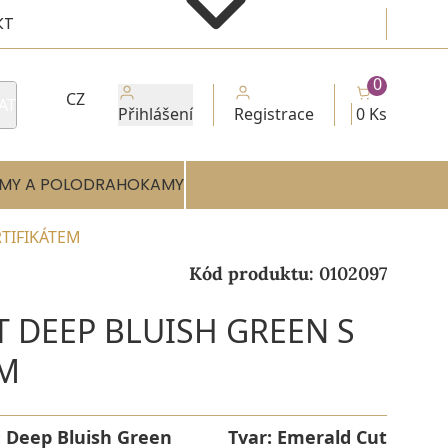
KT
0
CZ
AT
Přihlášení
Registrace
0 Ks
MY A POLODRAHOKAMY
RTIFIKÁTEM
Kód produktu:
0102097
 DEEP BLUISH GREEN S
EM
:
Deep Bluish Green
Tvar:
Emerald Cut