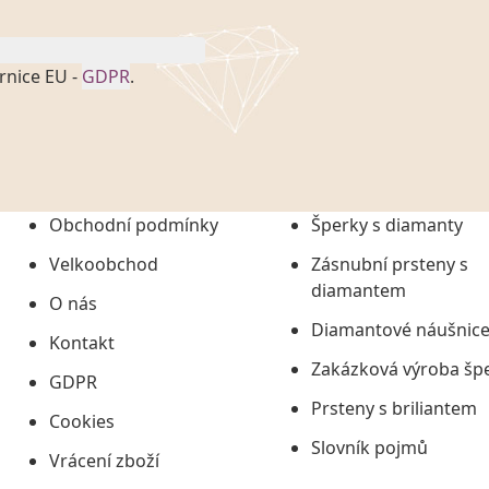
rnice EU -
GDPR
.
onem č. 101/2000 Sb. v
 a uchováním veškerých
vím společnosti
tuji společnosti
ních údajů či jako jeho
Obchodní podmínky
Šperky s diamanty
tí informací, nejdéle
Velkoobchod
Zásnubní prsteny s
diamantem
O nás
Diamantové náušnic
Kontakt
Zakázková výroba šp
GDPR
Prsteny s briliantem
Cookies
Slovník pojmů
Vrácení zboží