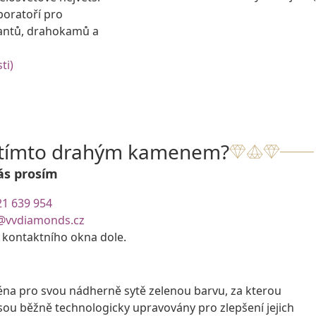
boratoří pro
antů, drahokamů a
ti)
s tímto drahým kamenem?
ás prosím
21 639 954
@vvdiamonds.cz
e kontaktního okna dole.
na pro svou nádherně sytě zelenou barvu, za kterou
ou běžně technologicky upravovány pro zlepšení jejich