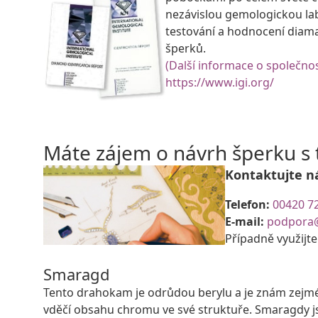
nezávislou gemologickou la
testování a hodnocení diam
šperků.
(Další informace o společnos
https://www.igi.org/
Máte zájem o návrh šperku 
Kontaktujte n
Telefon:
00420 7
E-mail:
podpora
Případně využijt
Smaragd
Tento drahokam je odrůdou berylu a je znám zejmé
vděčí obsahu chromu ve své struktuře. Smaragdy js