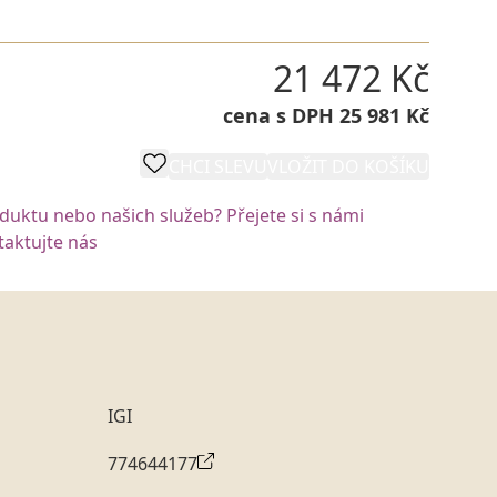
21 472 Kč
cena s DPH 25 981 Kč
CHCI SLEVU
VLOŽIT DO KOŠÍKU
oduktu nebo našich služeb? Přejete si s námi
aktujte nás
IGI
774644177