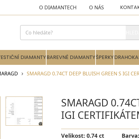
KONTA
O DIAMANTECH
O NÁS
HLED
VESTIČNÍ DIAMANTY
BAREVNÉ DIAMANTY
ŠPERKY
DRAHOKA
MARAGD
SMARAGD 0.74CT DEEP BLUISH GREEN S IGI CE
SMARAGD 0.74CT
IGI CERTIFIKÁT
Velikost:
0.74 ct
Barva