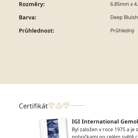
Rozměry:
6.85mm x 4
Barva:
Deep Bluis
Průhlednost:
Průhledný
Certifikát
IGI International Gemol
Byl založen v roce 1975 a je 
pobočkami po celém světě ce