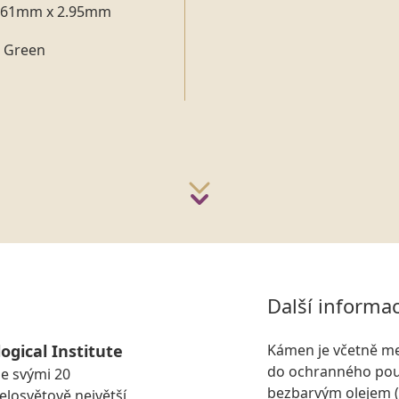
.61mm x 2.95mm
h Green
Další informa
ogical Institute
Kámen je včetně me
do ochranného pou
se svými 20
bezbarvým olejem (
losvětově největší