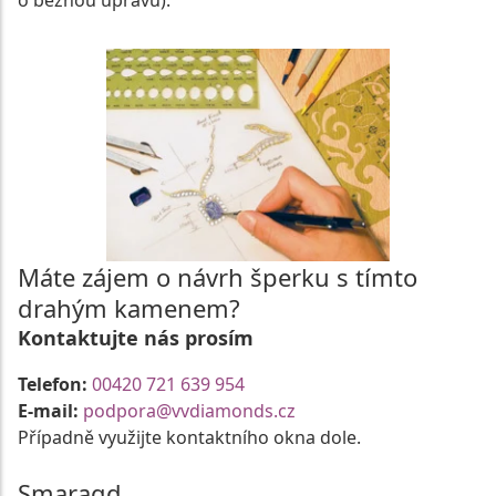
o běžnou úpravu).
Máte zájem o návrh šperku s tímto
drahým kamenem?
Kontaktujte nás prosím
Telefon:
00420 721 639 954
E-mail:
podpora@vvdiamonds.cz
Případně využijte kontaktního okna dole.
Smaragd