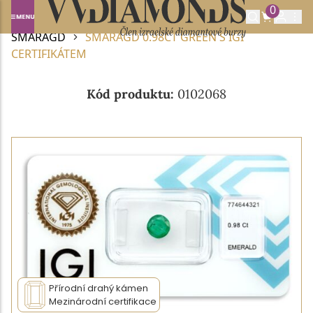
0
Domů
DRAHOKAMY A POLODRAHOKAMY
SMARAGD
SMARAGD 0.98CT GREEN S IGI
CERTIFIKÁTEM
Kód produktu:
0102068
Přírodní drahý kámen
Mezinárodní certifikace