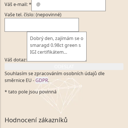
Váš e-mail: *
Vaše tel. číslo: (nepovinné)
Váš dotaz:
ODESLAT
Souhlasím se zpracováním osobních údajů dle
směrnice EU -
GDPR
.
Kliknutím na výše uvedený odkaz, v souladu se
* tato pole jsou povinná
zákonem č. 101/2000 Sb. v platném znění výslovně
souhlasím se zpracováním a uchováním veškerých
mých osobních údajů, které poskytuji prostřednictvím
společnosti VVDiamonds s.r.o., IČO: 05892481. Tyto
Hodnocení zákazníků
údaje poskytuji společnosti VVDiamonds s.r.o., IČO: