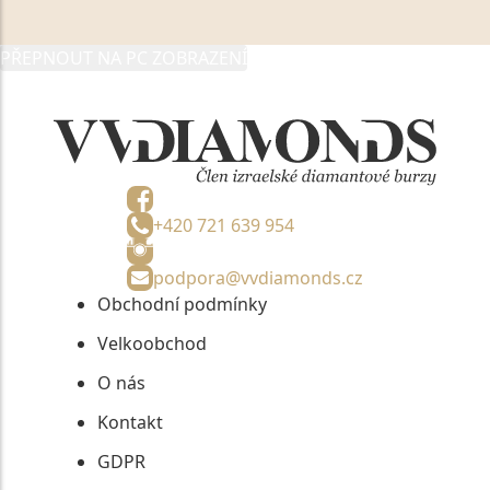
05892481, jako správci osobních údajů či jako jeho
zmocněnému zástupci, výhradně za účelem poskytnutí
PŘEPNOUT NA PC ZOBRAZENÍ
informací, nejdéle na tři roky od jejich zaslání.
+420 721 639 954
podpora@vvdiamonds.cz
Obchodní podmínky
Velkoobchod
O nás
Kontakt
GDPR