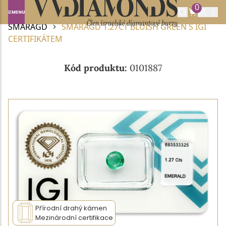
0
Domů
DRAHOKAMY A POLODRAHOKAMY
SMARAGD
SMARAGD 1.27CT BLUISH GREEN S IGI
CERTIFIKÁTEM
Kód produktu:
0101887
Přírodní drahý kámen
Mezinárodní certifikace