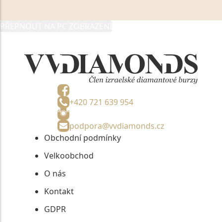
05892481, jako správci osobních údajů či jako jeho
zmocněnému zástupci, výhradně za účelem poskytnutí
PŘEPNOUT NA PC ZOBRAZENÍ
informací, nejdéle na tři roky od jejich zaslání.
+420 721 639 954
podpora@vvdiamonds.cz
Obchodní podmínky
Velkoobchod
O nás
Kontakt
GDPR