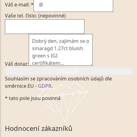
Váš e-mail: *
Vaše tel. číslo: (nepovinné)
Váš dotaz:
ODESLAT
Souhlasím se zpracováním osobních údajů dle
směrnice EU -
GDPR
.
Kliknutím na výše uvedený odkaz, v souladu se
* tato pole jsou povinná
zákonem č. 101/2000 Sb. v platném znění výslovně
souhlasím se zpracováním a uchováním veškerých
mých osobních údajů, které poskytuji prostřednictvím
společnosti VVDiamonds s.r.o., IČO: 05892481. Tyto
Hodnocení zákazníků
údaje poskytuji společnosti VVDiamonds s.r.o., IČO: