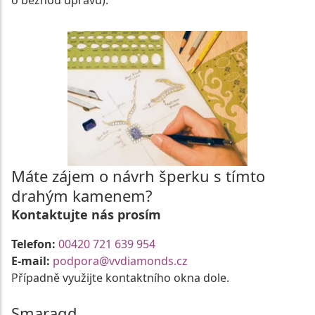
o běžnou úpravu).
Máte zájem o návrh šperku s tímto
drahým kamenem?
Kontaktujte nás prosím
Telefon:
00420 721 639 954
E-mail:
podpora@vvdiamonds.cz
Případně využijte kontaktního okna dole.
Smaragd