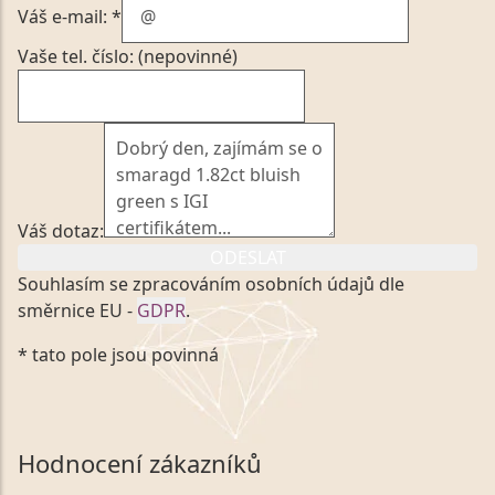
Váš e-mail: *
Vaše tel. číslo: (nepovinné)
Váš dotaz:
ODESLAT
Souhlasím se zpracováním osobních údajů dle
směrnice EU -
GDPR
.
Kliknutím na výše uvedený odkaz, v souladu se
* tato pole jsou povinná
zákonem č. 101/2000 Sb. v platném znění výslovně
souhlasím se zpracováním a uchováním veškerých
mých osobních údajů, které poskytuji prostřednictvím
společnosti VVDiamonds s.r.o., IČO: 05892481. Tyto
Hodnocení zákazníků
údaje poskytuji společnosti VVDiamonds s.r.o., IČO: