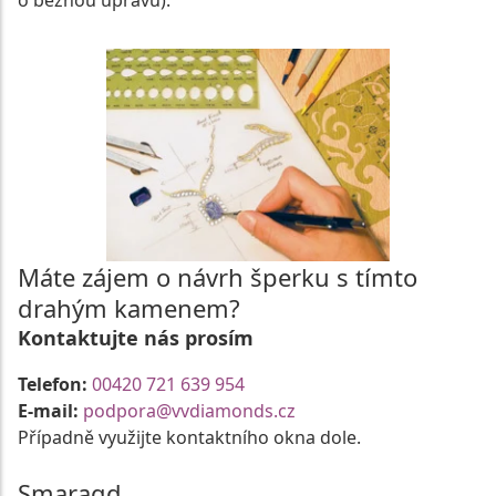
o běžnou úpravu).
Máte zájem o návrh šperku s tímto
drahým kamenem?
Kontaktujte nás prosím
Telefon:
00420 721 639 954
E-mail:
podpora@vvdiamonds.cz
Případně využijte kontaktního okna dole.
Smaragd