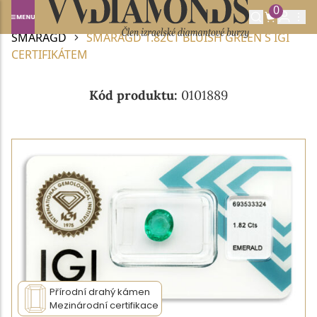
0
Domů
DRAHOKAMY A POLODRAHOKAMY
SMARAGD
SMARAGD 1.82CT BLUISH GREEN S IGI
CERTIFIKÁTEM
Kód produktu:
0101889
Přírodní drahý kámen
Mezinárodní certifikace