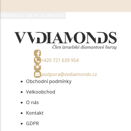
05892481, jako správci osobních údajů či jako jeho
zmocněnému zástupci, výhradně za účelem poskytnutí
PŘEPNOUT NA PC ZOBRAZENÍ
informací, nejdéle na tři roky od jejich zaslání.
+420 721 639 954
podpora@vvdiamonds.cz
Obchodní podmínky
Velkoobchod
O nás
Kontakt
GDPR