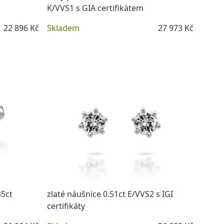
K/VVS1 s GIA certifikátem
22 896 Kč
Skladem
27 973 Kč
DETAIL
35ct
zlaté náušnice 0.51ct E/VVS2 s IGI
certifikáty