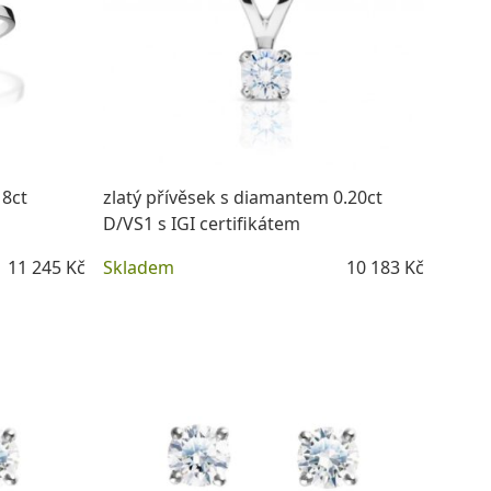
18ct
zlatý přívěsek s diamantem 0.20ct
D/VS1 s IGI certifikátem
11 245 Kč
Skladem
10 183 Kč
DETAIL