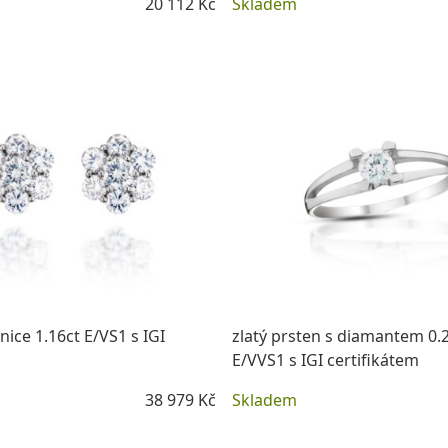
20 112 Kč
Skladem
DETAIL
DETAIL
nice 1.16ct E/VS1 s IGI
zlatý prsten s diamantem 0.
E/VVS1 s IGI certifikátem
38 979 Kč
Skladem
DETAIL
DETAIL