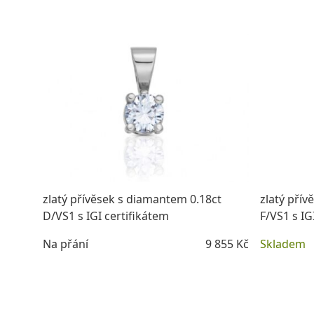
zlatý přívěsek s diamantem 0.18ct
zlatý přív
D/VS1 s IGI certifikátem
F/VS1 s IG
Na přání
9 855 Kč
Skladem
DETAIL