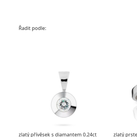
Řadit podle:
zlatý přívěsek s diamantem 0.24ct
zlatý prs