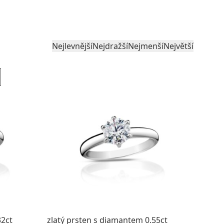
Nejlevnější
Nejdražší
Nejmenší
Největší
32ct
zlatý prsten s diamantem 0.55ct