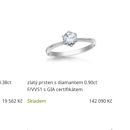
0.38ct
zlatý prsten s diamantem 0.90ct
F/VVS1 s GIA certifikátem
19 562 Kč
Skladem
142 090 Kč
DETAIL