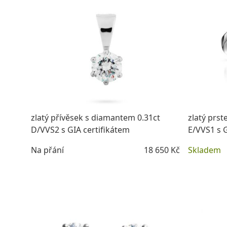
zlatý přívěsek s diamantem 0.31ct
zlatý prs
D/VVS2 s GIA certifikátem
E/VVS1 s G
Na přání
18 650 Kč
Skladem
DETAIL