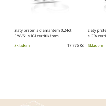
zlatý prsten s diamantem 0.24ct
zlatý prs
E/VVS1 s IGI certifikátem
s GIA cert
Skladem
17 776 Kč
Skladem
DETAIL