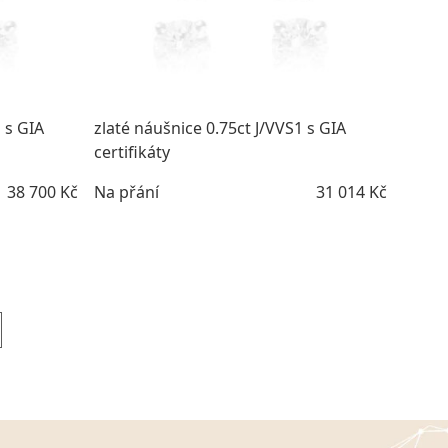
 s GIA
zlaté náušnice 0.75ct J/VVS1 s GIA
certifikáty
38 700 Kč
Na přání
31 014 Kč
DETAIL