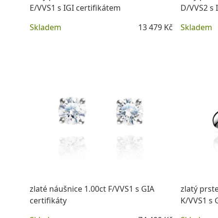
E/VVS1 s IGI certifikátem
D/VVS2 s I
Skladem
13 479 Kč
Skladem
DETAIL
zlaté náušnice 1.00ct F/VVS1 s GIA
zlatý prs
certifikáty
K/VVS1 s G