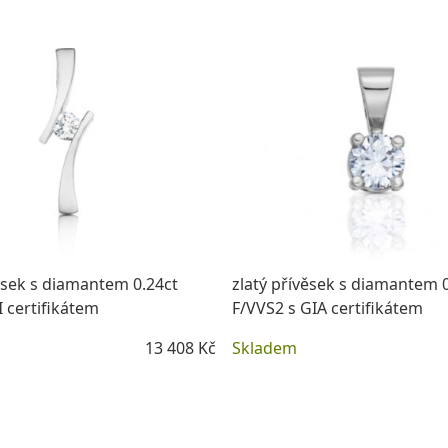
ěsek s diamantem 0.24ct
zlatý přívěsek s diamantem 
I certifikátem
F/VVS2 s GIA certifikátem
13 408 Kč
Skladem
DETAIL
DETAIL