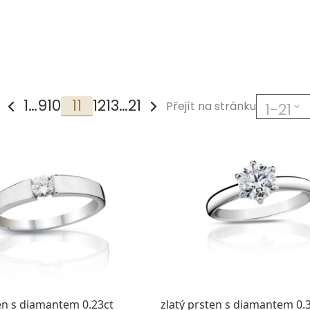
1
…
9
10
11
12
13
…
21
Přejít na stránku
ten s diamantem 0.23ct
zlatý prsten s diamantem 0.