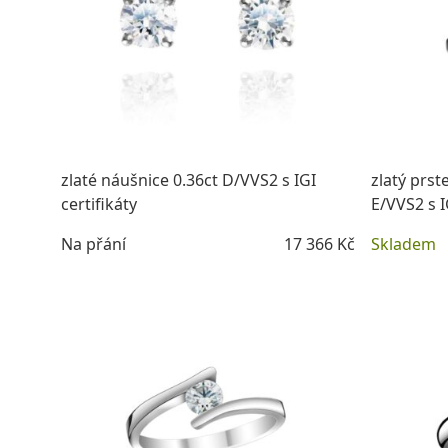
zlaté náušnice 0.36ct D/VVS2 s IGI
zlatý prs
certifikáty
E/VVS2 s I
Na přání
17 366 Kč
Skladem
DETAIL