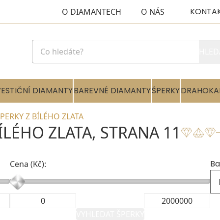
KONTA
O DIAMANTECH
O NÁS
HLED
VESTIČNÍ DIAMANTY
BAREVNÉ DIAMANTY
ŠPERKY
DRAHOKA
ERKY Z BÍLÉHO ZLATA
LÉHO ZLATA, STRANA 11
Ba
Cena (Kč):
VYHLEDAT ŠPERKY