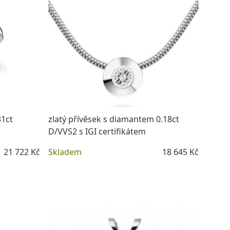
31ct
zlatý přívěsek s diamantem 0.18ct
D/VVS2 s IGI certifikátem
21 722 Kč
Skladem
18 645 Kč
DETAIL