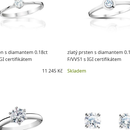
ten s diamantem 0.18ct
zlatý prsten s diamantem 0.
GI certifikátem
F/VVS1 s IGI certifikátem
11 245 Kč
Skladem
DETAIL
DETAIL