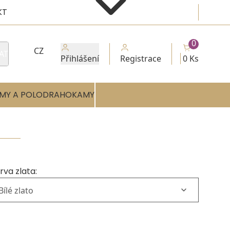
KT
0
CZ
AT
Přihlášení
Registrace
0 Ks
MY A POLODRAHOKAMY
rva zlata: