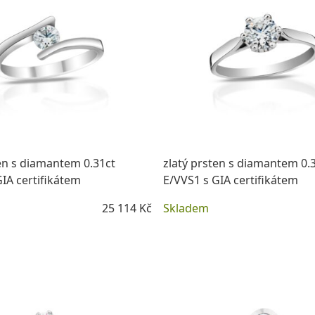
ten s diamantem 0.31ct
zlatý prsten s diamantem 0.
IA certifikátem
E/VVS1 s GIA certifikátem
25 114 Kč
Skladem
DETAIL
DETAIL