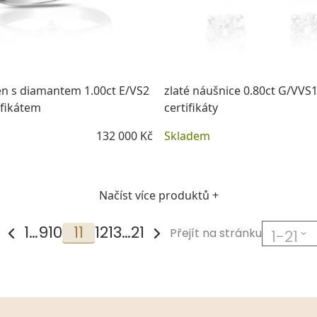
ten s diamantem 1.00ct E/VS2
zlaté náušnice 0.80ct G/VVS1
ifikátem
certifikáty
132 000 Kč
Skladem
DETAIL
DETAIL
Načíst více produktů +
1
…
9
10
11
12
13
…
21
Přejít na stránku