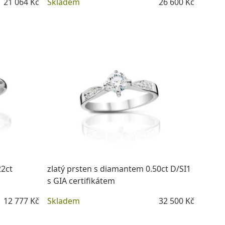
21 064 Kč
Skladem
26 600 Kč
DETAIL
22ct
zlatý prsten s diamantem 0.50ct D/SI1
s GIA certifikátem
12 777 Kč
Skladem
32 500 Kč
DETAIL