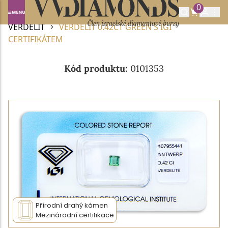
0
Domů
DRAHOKAMY A POLODRAHOKAMY
VERDELIT
VERDELIT 0.42CT GREEN S IGI
CERTIFIKÁTEM
Kód produktu:
0101353
Přírodní drahý kámen
Mezinárodní certifikace