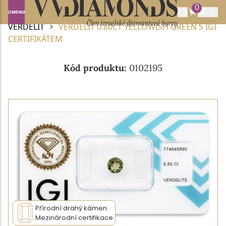
0
Domů
DRAHOKAMY A POLODRAHOKAMY
VERDELIT
VERDELIT 0.80CT YELLOWISH GREEN S IGI
CERTIFIKÁTEM
Kód produktu:
0102195
Přírodní drahý kámen
Mezinárodní certifikace