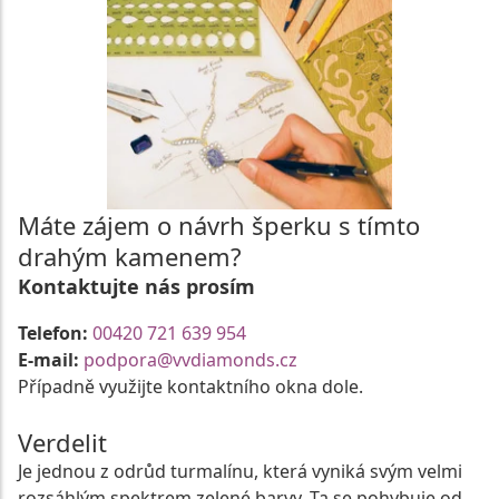
Máte zájem o návrh šperku s tímto
drahým kamenem?
Kontaktujte nás prosím
Telefon:
00420 721 639 954
E-mail:
podpora@vvdiamonds.cz
Případně využijte kontaktního okna dole.
Verdelit
Je jednou z odrůd turmalínu, která vyniká svým velmi
rozsáhlým spektrem zelené barvy. Ta se pohybuje od