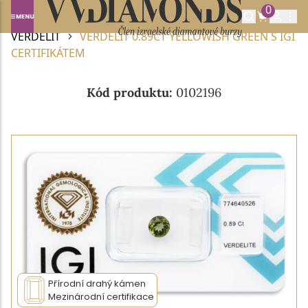
0
Domů
DRAHOKAMY A POLODRAHOKAMY
VERDELIT
VERDELIT 0.89CT YELLOWISH GREEN S IGI
CERTIFIKÁTEM
Kód produktu:
0102196
Přírodní drahý kámen
Mezinárodní certifikace