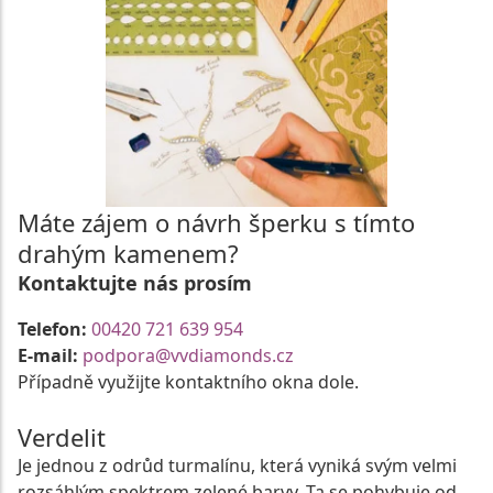
Máte zájem o návrh šperku s tímto
drahým kamenem?
Kontaktujte nás prosím
Telefon:
00420 721 639 954
E-mail:
podpora@vvdiamonds.cz
Případně využijte kontaktního okna dole.
Verdelit
Je jednou z odrůd turmalínu, která vyniká svým velmi
rozsáhlým spektrem zelené barvy. Ta se pohybuje od