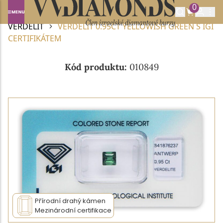
0
Domů
DRAHOKAMY A POLODRAHOKAMY
VERDELIT
VERDELIT 0.95CT YELLOWISH GREEN S IGI
CERTIFIKÁTEM
Kód produktu:
010849
Přírodní drahý kámen
Mezinárodní certifikace