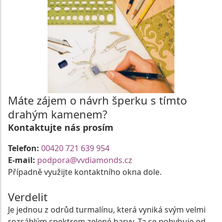
Máte zájem o návrh šperku s tímto
drahým kamenem?
Kontaktujte nás prosím
Telefon:
00420 721 639 954
E-mail:
podpora@vvdiamonds.cz
Případně využijte kontaktního okna dole.
Verdelit
Je jednou z odrůd turmalínu, která vyniká svým velmi
rozsáhlým spektrem zelené barvy. Ta se pohybuje od