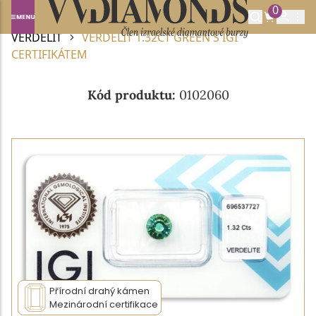
0
Domů
DRAHOKAMY A POLODRAHOKAMY
VERDELIT
VERDELIT 1.32CT GREEN S IGI
CERTIFIKÁTEM
Kód produktu:
0102060
Přírodní drahý kámen
Mezinárodní certifikace